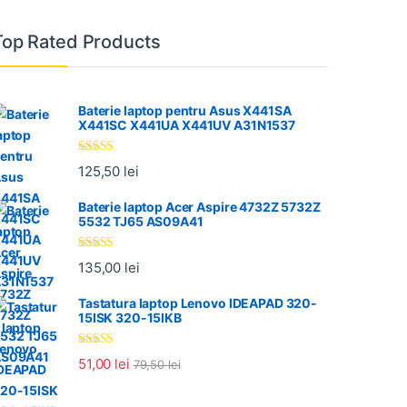
Top Rated Products
Baterie laptop pentru Asus X441SA
X441SC X441UA X441UV A31N1537
Evaluat la
125,50
lei
5.00
din 5
Baterie laptop Acer Aspire 4732Z 5732Z
5532 TJ65 AS09A41
Evaluat la
135,00
lei
5.00
din 5
Tastatura laptop Lenovo IDEAPAD 320-
15ISK 320-15IKB
Evaluat la
51,00
lei
79,50
lei
5.00
din 5