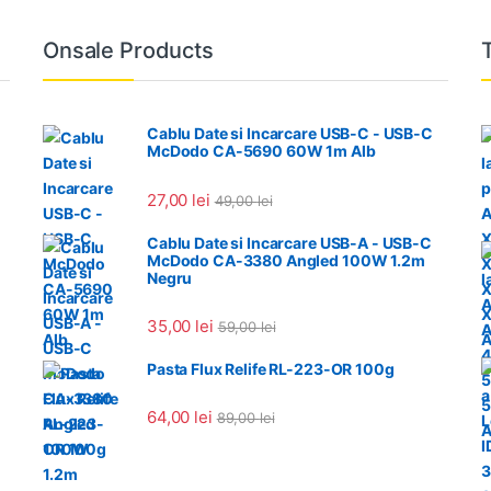
Onsale Products
Cablu Date si Incarcare USB-C - USB-C
McDodo CA-5690 60W 1m Alb
27,00
lei
49,00
lei
Cablu Date si Incarcare USB-A - USB-C
McDodo CA-3380 Angled 100W 1.2m
Negru
35,00
lei
59,00
lei
Pasta Flux Relife RL-223-OR 100g
64,00
lei
89,00
lei