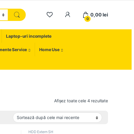
My Account
0,00
lei
0
Laptop-uri incomplete
umente Service
Home Use
Sortat după c
Afișez toate cele 4 rezultate
HDD Extern SH