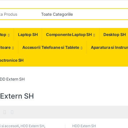
r:
ptop
Laptop SH
Componente Laptop SH
Desktop SH
toare
Accesorii Telefoane si Tablete
Aparatura si Instr
ectronice SH
DD Extern SH
Extern SH
 si accesorii
,
HDD Extern SH
,
HDD Extern SH