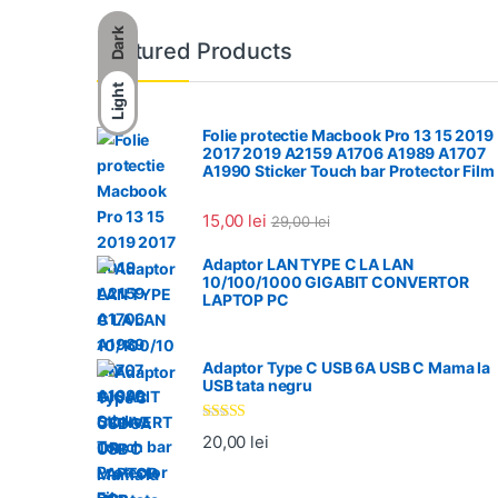
Dark
Featured Products
Light
Folie protectie Macbook Pro 13 15 2019
2017 2019 A2159 A1706 A1989 A1707
A1990 Sticker Touch bar Protector Film
15,00
lei
29,00
lei
Adaptor LAN TYPE C LA LAN
10/100/1000 GIGABIT CONVERTOR
LAPTOP PC
Adaptor Type C USB 6A USB C Mama la
USB tata negru
Evaluat la
20,00
lei
5.00
din 5