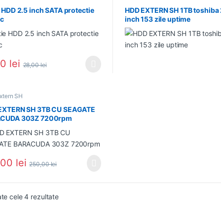
t/Caddy HDD/SSD
 HDD 2.5 inch SATA protectie
HDD EXTERN SH 1TB toshiba 
ic
inch 153 zile uptime
00
lei
28,00
lei
produs are mai multe variații. Opțiunile pot fi alese în pagina produsulu
xtern SH
EXTERN SH 3TB CU SEAGATE
CUDA 303Z 7200rpm
,00
lei
250,00
lei
Sortat după cele mai recente
ate cele 4 rezultate