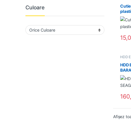
Supor
Cutie
Culoare
plast
15,
Acest 
HDD E
HDD 
BARA
160
Afișez to