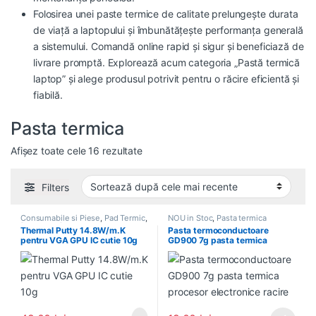
Folosirea unei paste termice de calitate prelungește durata
de viață a laptopului și îmbunătățește performanța generală
a sistemului. Comandă online rapid și sigur și beneficiază de
livrare promptă. Explorează acum categoria „Pastă termică
laptop” și alege produsul potrivit pentru o răcire eficientă și
fiabilă.
Pasta termica
Sortat după cele mai recente
Afișez toate cele 16 rezultate
Filters
Consumabile si Piese
,
Pad Termic
,
NOU in Stoc
,
Pasta termica
Pasta termica
Thermal Putty 14.8W/m.K
Pasta termoconductoare
pentru VGA GPU IC cutie 10g
GD900 7g pasta termica
procesor electronice racire