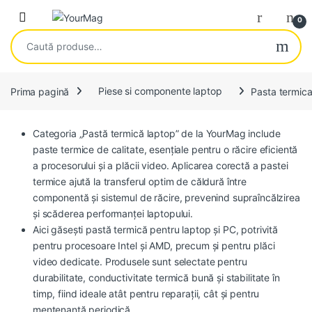
Skip to navigation
Skip to content
Open
0
Caută după:
Prima pagină
Piese si componente laptop
Pasta termic
Categoria „Pastă termică laptop” de la YourMag include
paste termice de calitate, esențiale pentru o răcire eficientă
a procesorului și a plăcii video. Aplicarea corectă a pastei
termice ajută la transferul optim de căldură între
componentă și sistemul de răcire, prevenind supraîncălzirea
și scăderea performanței laptopului.
Aici găsești pastă termică pentru laptop și PC, potrivită
pentru procesoare Intel și AMD, precum și pentru plăci
video dedicate. Produsele sunt selectate pentru
durabilitate, conductivitate termică bună și stabilitate în
timp, fiind ideale atât pentru reparații, cât și pentru
mentenanță periodică.