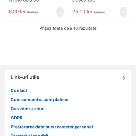
6,00
lei
25,00
lei
16,00
lei
55,00
lei
Sortat după cele ma
Afișez toate cele 16 rezultate
Link-uri utile
Contact
Cum comand si cum platesc
Garantie si retur
GDPR
Prelucrarea datelor cu caracter personal
Termeni si conditii