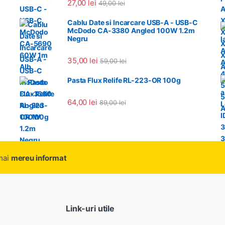
27,00
lei
49,00
lei
Cablu Date si Incarcare USB-A - USB-C
McDodo CA-3380 Angled 100W 1.2m
Negru
35,00
lei
59,00
lei
Pasta Flux Relife RL-223-OR 100g
64,00
lei
89,00
lei
amai
mereu informat
Link-uri utile