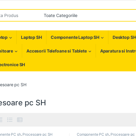
r:
ptop
Laptop SH
Componente Laptop SH
Desktop S
itoare
Accesorii Telefoane si Tablete
Aparatura si Inst
ectronice SH
esoare pc SH
esoare pc SH
nente PC sh
,
Procesoare pc SH
Componente PC sh
,
Procesoare pc