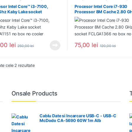
sor Intel Core™ i3-7100,
Procesor Intel Core i7-930
Ghz Kaby Lake socket
Processor 8M Cache 2.80 G
1151 no box no cooler
socket FCLGA1366 no box n
cooler
,00
lei
75,00
lei
250,00
lei
120,00
lei
Sortat după cele mai recente
ate cele 2 rezultate
Onsale Products
Cablu Date si Incarcare USB-C - USB-C
McDodo CA-5690 60W 1m Alb