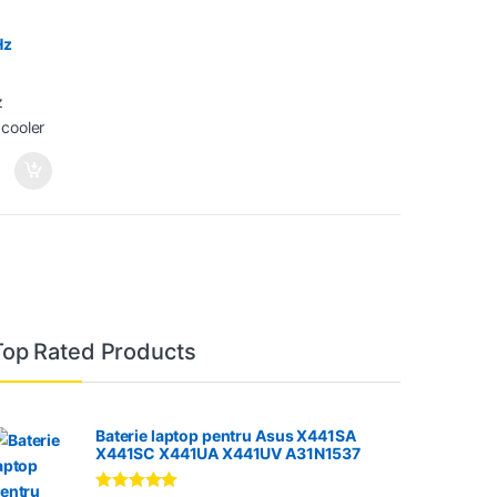
Hz
o
Top Rated Products
Baterie laptop pentru Asus X441SA
X441SC X441UA X441UV A31N1537