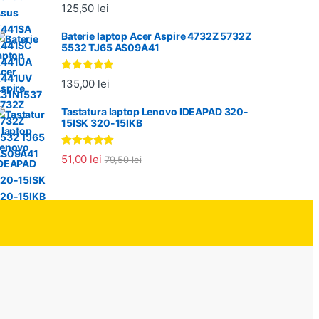
Evaluat la
125,50
lei
5.00
din 5
Baterie laptop Acer Aspire 4732Z 5732Z
5532 TJ65 AS09A41
Evaluat la
135,00
lei
5.00
din 5
Tastatura laptop Lenovo IDEAPAD 320-
15ISK 320-15IKB
Evaluat la
51,00
lei
79,50
lei
5.00
din 5