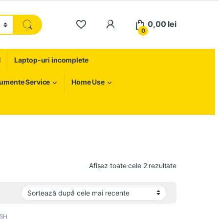
My Account
0,00
lei
0
H
Laptop-uri incomplete
rumente Service
Home Use
Sortat după c
Afișez toate cele 2 rezultate
 SH