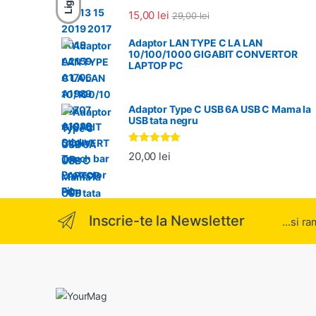
Light
15,00
lei
29,00
lei
Adaptor LAN TYPE C LA LAN
10/100/1000 GIGABIT CONVERTOR
LAPTOP PC
Adaptor Type C USB 6A USB C Mama la
USB tata negru
Evaluat la
20,00
lei
5.00
din 5
Inscrie-te la Newsletter
...si r