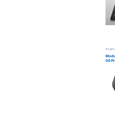
Incarc
Suportu
Modul
09 Pr