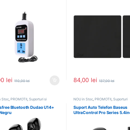
 – 1500W MAX 2200
00
lei
84,00
lei
110,00
lei
137,00
lei
 Stoc
,
PROMOTII
,
Suporturi si
NOU in Stoc
,
PROMOTII
,
Suporturi
rii
Telefoane
sfree Bluetooth Dudao U14+
Suport Auto Telefon Baseus
Negru
UltraControl Pro Series 5.4in
7.2inch Negru