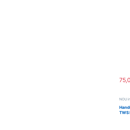
220v
75,
NOU in
acceso
Hand
TWS 