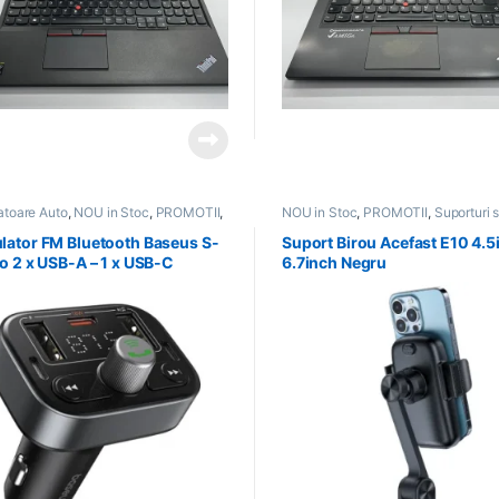
atoare Auto
,
NOU in Stoc
,
PROMOTII
,
NOU in Stoc
,
PROMOTII
,
Suporturi s
ri si accesorii
accesorii
,
Suporturi Telefoane
ator FM Bluetooth Baseus S-
Suport Birou Acefast E10 4.5
o 2 x USB-A – 1 x USB-C
6.7inch Negru