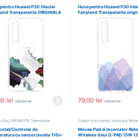
pentru Huawei P30 Glacial
Husa pentru Huawei P30 Irid
land Transparenta ORIGINALA
Fairyland Transparenta origi
00
lei
79,00
lei
129,00
lei
129,00
lei
 Stoc
,
PROMOTII
,
Termostate
Cabluri si accesorii
,
Incarcare Wirel
in Stoc
,
PROMOTII
stat/Controler de
Mouse Pad si Incarcator Rete
ratura cu senzor/sonda 110v-
Wireless Goui G-PAD 15W 1.