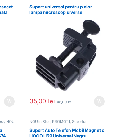
PROMOTII
,
Suporturi si accesorii
escent
Suport universal pentru picior
nala
lampa microscop diverse
35,00
lei
48,00
lei
ess
,
NOU
NOU in Stoc
,
PROMOTII
,
Suporturi
Telefoane
a
Suport Auto Telefon Mobil Magnetic
67A
HOCO H59 Universal Negru