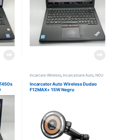
Incarcare Wireless
,
Incarcatoare Auto
,
NOU
in Stoc
,
PROMOTII
 T450s
Incarcator Auto Wireless Dudao
0
F12MAX+ 15W Negru