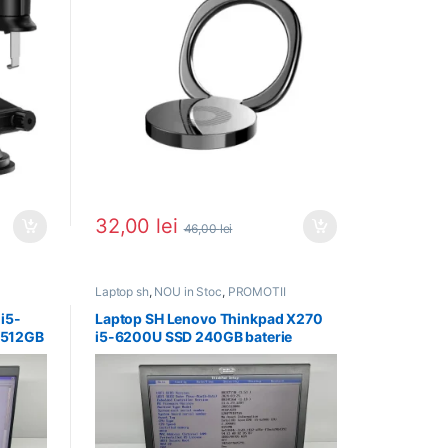
32,00
lei
46,00
lei
Laptop sh
,
NOU in Stoc
,
PROMOTII
 i5-
Laptop SH Lenovo Thinkpad X270
 512GB
i5-6200U SSD 240GB baterie
extinsa 11h