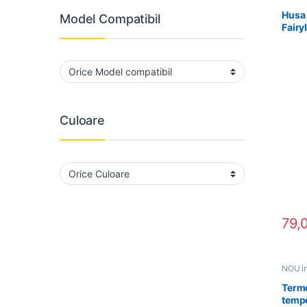
Husa 
Model Compatibil
Fairy
Culoare
79,
NOU in
Termo
tempe