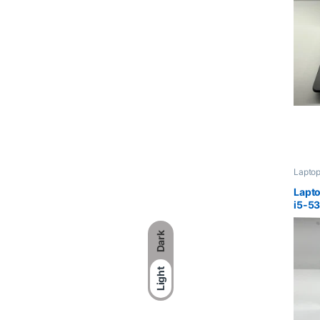
Laptop
Lapt
i5-5
BATE
Dark
Light