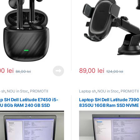
00
lei
89,00
lei
84,00
lei
124,00
lei
 sh
,
NOU in Stoc
,
PROMOTII
Laptop sh
,
NOU in Stoc
,
PROMOTII
p SH Dell Latitude E7450 i5-
Laptop SH Dell Latitude 7390
U 8Gb RAM 240 GB SSD
8350U 16GB Ram SSD NVME
RIE NOUA
baterie noua