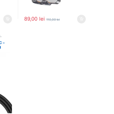
89,00
lei
110,00
lei
c
,
C –
d