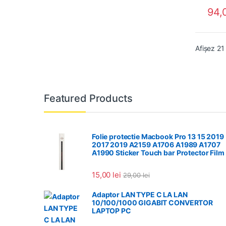
94,
Afișez 21
Featured Products
Folie protectie Macbook Pro 13 15 2019
2017 2019 A2159 A1706 A1989 A1707
A1990 Sticker Touch bar Protector Film
15,00
lei
29,00
lei
Adaptor LAN TYPE C LA LAN
10/100/1000 GIGABIT CONVERTOR
LAPTOP PC