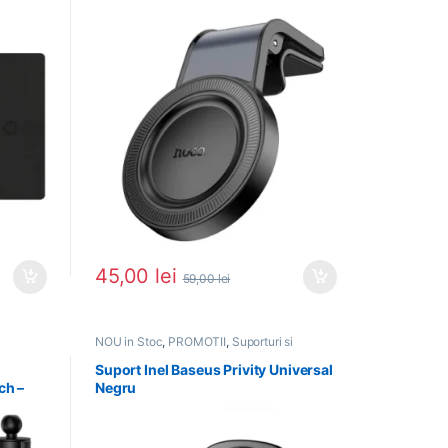
45,00
lei
59,00
lei
NOU in Stoc
,
PROMOTII
,
Suporturi si
accesorii
,
Suporturi Telefoane
Suport Inel Baseus Privity Universal
ch –
Negru