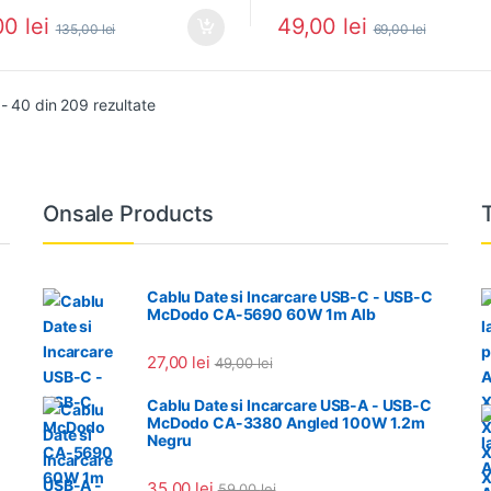
00
lei
49,00
lei
135,00
lei
69,00
lei
Sortat după cele mai recente
 - 40 din 209 rezultate
Onsale Products
Cablu Date si Incarcare USB-C - USB-C
McDodo CA-5690 60W 1m Alb
27,00
lei
49,00
lei
Cablu Date si Incarcare USB-A - USB-C
McDodo CA-3380 Angled 100W 1.2m
Negru
35,00
lei
59,00
lei