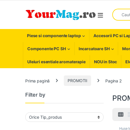
Skip to navigation
Skip to content
Search fo
Open
Piese si componente laptop
Accesorii PC si La
Componente PC SH
Incarcatoare SH
Mon
Uleiuri esentiale aromaterapie
NOU in Stoc
El
Prima pagină
PROMOTII
Pagina 2
Filter by
PROM
Huse t