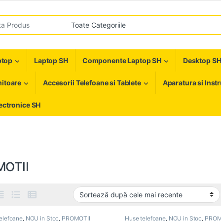
r:
ptop
Laptop SH
Componente Laptop SH
Desktop S
itoare
Accesorii Telefoane si Tablete
Aparatura si Inst
ectronice SH
OTII
elefoane
,
NOU in Stoc
,
PROMOTII
Huse telefoane
,
NOU in Stoc
,
PROM