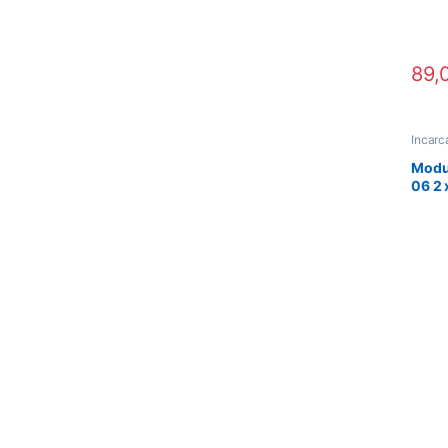
89,
Incarc
Suportu
Modul
06 2 