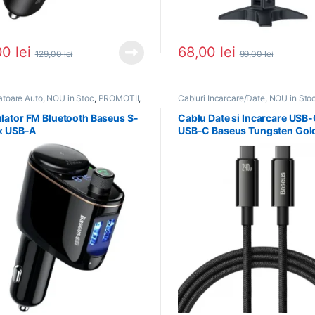
00
lei
68,00
lei
129,00
lei
99,00
lei
atoare Auto
,
NOU in Stoc
,
PROMOTII
,
Cabluri Incarcare/Date
,
NOU in Sto
ri si accesorii
PROMOTII
ator FM Bluetooth Baseus S-
Cablu Date si Incarcare USB-
x USB-A
USB-C Baseus Tungsten Gol
240W 2m Negru