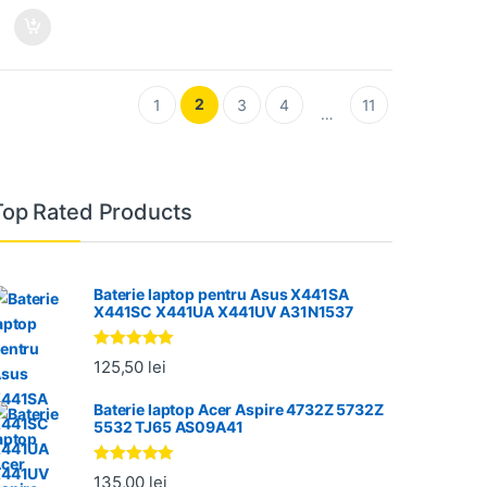
2
1
3
4
11
…
Top Rated Products
Baterie laptop pentru Asus X441SA
X441SC X441UA X441UV A31N1537
Evaluat la
125,50
lei
5.00
din 5
Baterie laptop Acer Aspire 4732Z 5732Z
5532 TJ65 AS09A41
Evaluat la
135,00
lei