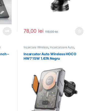
78,00
lei
115,00
lei
i
Incarcare Wireless
,
Incarcatoare Auto
,
Incarcatoare Telefon
,
NOU in Stoc
,
PROMOTII
,
Suporturi si accesorii
inch –
Incarcator Auto Wireless HOCO
HW7 15W 1.67A Negru