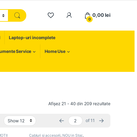
My Account
0,00
lei
0
H
Laptop-uri incomplete
rumente Service
Home Use
Sortat după c
Afișez 21 - 40 din 209 rezultate
←
→
of 11
OTII
Cabluri si accesorii
,
NOU in Stoc
,