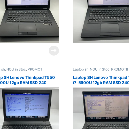
 sh
,
NOU in Stoc
,
PROMOTII
Laptop sh
,
NOU in Stoc
,
PROMOTII
op SH Lenovo Thinkpad T550
Laptop SH Lenovo Thinkpad
300U 12gb RAM SSD 240
i7-5600U 12gb RAM SSD 24
RIE NOUA
Touchscreen