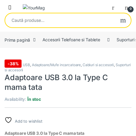
Skip to navigation
Skip to content
Open
0
Caută după:
Prima pagină
Accesorii Telefoane si Tablete
Suporturi 
-
38%
Adaptoare USB
,
Adaptoare/Mufe incarcatoare
,
Cabluri si accesorii
,
Suporturi
si accesorii
Adaptoare USB 3.0 la Type C
mama tata
Availability:
În stoc
Add to wishlist
Adaptoare USB 3.0 la Type C mama tata