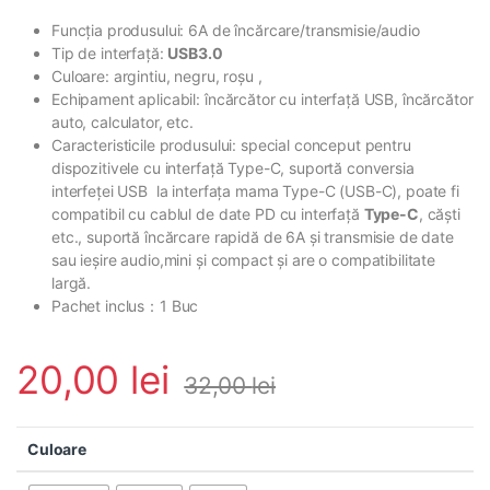
Funcția produsului: 6A de încărcare/transmisie/audio
Tip de interfață:
USB3.0
Culoare: argintiu, negru, roșu ,
Echipament aplicabil: încărcător cu interfață USB, încărcător
auto, calculator, etc.
Caracteristicile produsului: special conceput pentru
dispozitivele cu interfață Type-C, suportă conversia
interfeței USB la interfața mama Type-C (USB-C), poate fi
compatibil cu cablul de date PD cu interfață
Type-C
, căști
etc., suportă încărcare rapidă de 6A și transmisie de date
sau ieșire audio,mini și compact și are o compatibilitate
largă.
Pachet inclus：1 Buc
20,00
lei
32,00
lei
Culoare