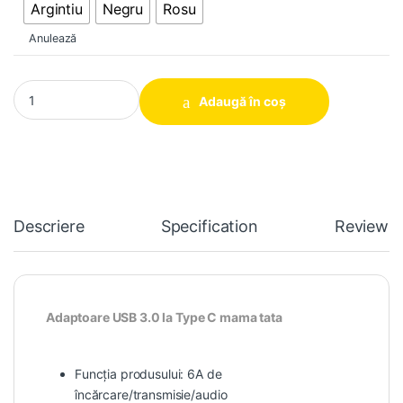
Argintiu
Negru
Rosu
Anulează
Adaptoare USB 3.0 la Type C mama tata quantity
Adaugă în coș
Descriere
Specification
Reviews
Adaptoare USB 3.0 la Type C mama tata
Funcția produsului: 6A de
încărcare/transmisie/audio