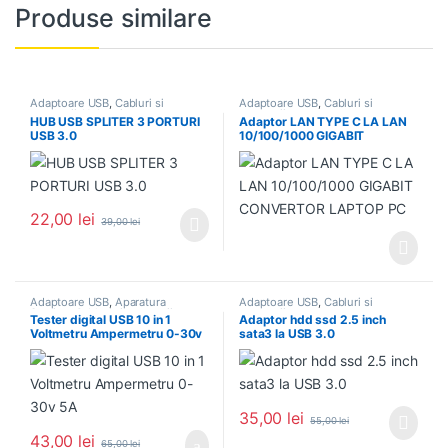
Produse similare
Adaptoare USB
,
Cabluri si
Adaptoare USB
,
Cabluri si
accesorii
,
Hub-uri
accesorii
HUB USB SPLITER 3 PORTURI
Adaptor LAN TYPE C LA LAN
USB 3.0
10/100/1000 GIGABIT
CONVERTOR LAPTOP PC
22,00
lei
39,00
lei
Adaptoare USB
,
Aparatura
Adaptoare USB
,
Cabluri si
Service
,
Cabluri si accesorii
accesorii
Tester digital USB 10 in 1
Adaptor hdd ssd 2.5 inch
Voltmetru Ampermetru 0-30v
sata3 la USB 3.0
5A
35,00
lei
55,00
lei
43,00
lei
65,00
lei