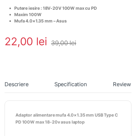
Putere iesire : 18V-20V 100W max cu PD
Maxim 100W
Mufa 4.0×1.35 mm – Asus
22,00
lei
39,00
lei
Descriere
Specification
Reviews
Adaptor alimentare mufa 4.0×1.35 mm USB Type C
PD 100W max 18-20v asus laptop