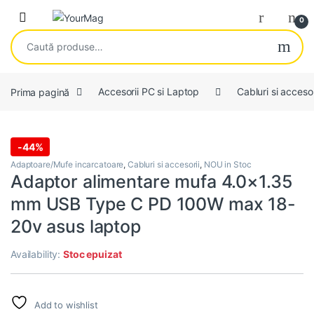
Skip to navigation
Skip to content
Open
0
Caută după:
Prima pagină
Accesorii PC si Laptop
Cabluri si accesor
-
44%
Adaptoare/Mufe incarcatoare
,
Cabluri si accesorii
,
NOU in Stoc
Adaptor alimentare mufa 4.0×1.35
mm USB Type C PD 100W max 18-
20v asus laptop
Availability:
Stoc epuizat
Add to wishlist