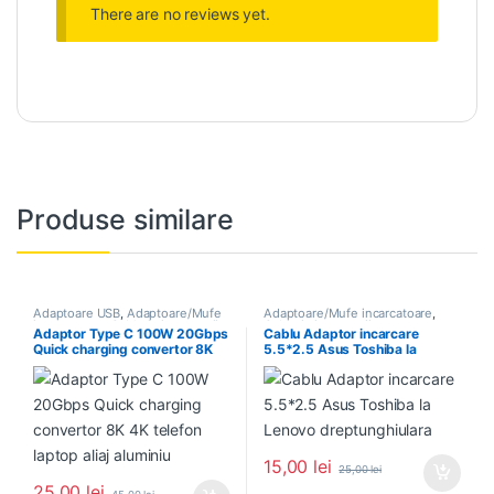
There are no reviews yet.
Produse similare
Adaptoare USB
,
Adaptoare/Mufe
Adaptoare/Mufe incarcatoare
,
incarcatoare
,
Cabluri si accesorii
Cabluri si accesorii
Adaptor Type C 100W 20Gbps
Cablu Adaptor incarcare
Quick charging convertor 8K
5.5*2.5 Asus Toshiba la
4K telefon laptop aliaj aluminiu
Lenovo dreptunghiulara
15,00
lei
25,00
lei
25,00
lei