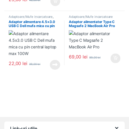
45,00
lei
Acest produs are mai multe variații. Opțiunile pot fi alese în pagin
Adaptoare/Mufe incarcatoare
,
Adaptoare/Mufe incarcatoare
Cabluri si accesorii
,
NOU in Stoc
Adaptor alimentare 4.5×3.0
Adaptor alimentator Type C
USB C Dell mufa mica cu pin
Magsafe 2 MacBook Air Pro
central laptop max 100W
69,00
lei
89,00
lei
22,00
lei
39,00
lei
Link-uri utile