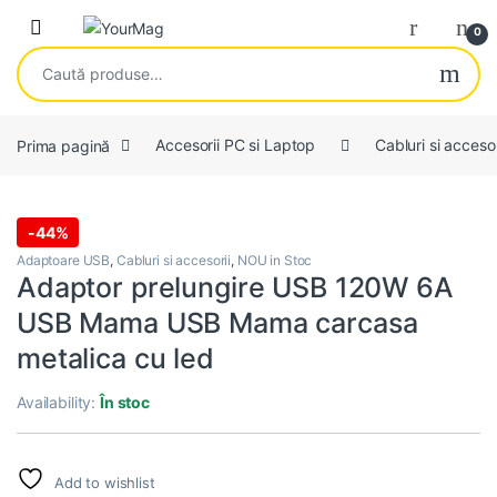
Skip to navigation
Skip to content
Open
0
Caută după:
Prima pagină
Accesorii PC si Laptop
Cabluri si accesor
-
44%
Adaptoare USB
,
Cabluri si accesorii
,
NOU in Stoc
Adaptor prelungire USB 120W 6A
USB Mama USB Mama carcasa
metalica cu led
Availability:
În stoc
Add to wishlist