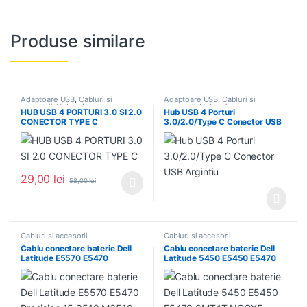
Produse similare
Adaptoare USB
,
Cabluri si
Adaptoare USB
,
Cabluri si
accesorii
,
Hub-uri
accesorii
,
Hub-uri
HUB USB 4 PORTURI 3.0 SI 2.0
Hub USB 4 Porturi
CONECTOR TYPE C
3.0/2.0/Type C Conector USB
Argintiu
29,00
lei
58,00
lei
Acest produs are mai multe variații. Opțiunile pot fi alese în pagin
Cabluri si accesorii
Cabluri si accesorii
Cablu conectare baterie Dell
Cablu conectare baterie Dell
Latitude E5570 E5470
Latitude 5450 E5450 E5470
Precision 15 3510 M3510
6MT4T NGGX5 DC020027E00
6MT4T WJ5R2 G6J8P ADM80
ADM70