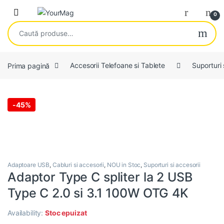
Skip to navigation
Skip to content
Open
0
Caută după:
Prima pagină
Accesorii Telefoane si Tablete
Suporturi 
-
45%
Adaptoare USB
,
Cabluri si accesorii
,
NOU in Stoc
,
Suporturi si accesorii
Adaptor Type C spliter la 2 USB
Type C 2.0 si 3.1 100W OTG 4K
Availability:
Stoc epuizat