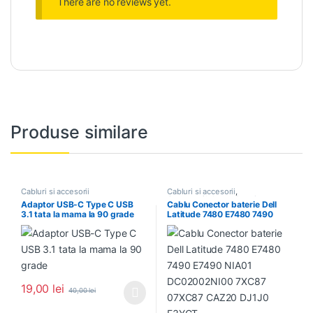
There are no reviews yet.
Produse similare
Cabluri si accesorii
Cabluri si accesorii
,
Conector/Adaptor Baterie
Adaptor USB-C Type C USB
Cablu Conector baterie Dell
3.1 tata la mama la 90 grade
Latitude 7480 E7480 7490
E7490 NIA01 DC02002NI00
7XC87 07XC87 CAZ20 DJ1J0
F3YGT
19,00
lei
40,00
lei
Acest produs are mai multe variații. Opțiunile pot fi alese în pagin