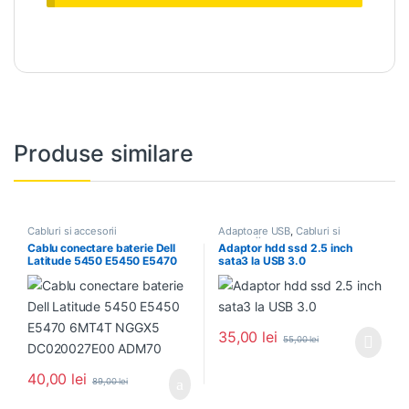
Produse similare
Cabluri si accesorii
Adaptoare USB
,
Cabluri si
accesorii
Cablu conectare baterie Dell
Adaptor hdd ssd 2.5 inch
Latitude 5450 E5450 E5470
sata3 la USB 3.0
6MT4T NGGX5 DC020027E00
ADM70
35,00
lei
55,00
lei
40,00
lei
89,00
lei