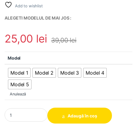
Add to wishlist
ALEGETI MODELUL DE MAI JOS :
25,00
lei
39,00
lei
Model
Model 1
Model 2
Model 3
Model 4
Model 5
Anulează
Adaptor USB Type C 40Gbps 8K@60Hz USB 4.0 power delivery PD
Adaugă în coș