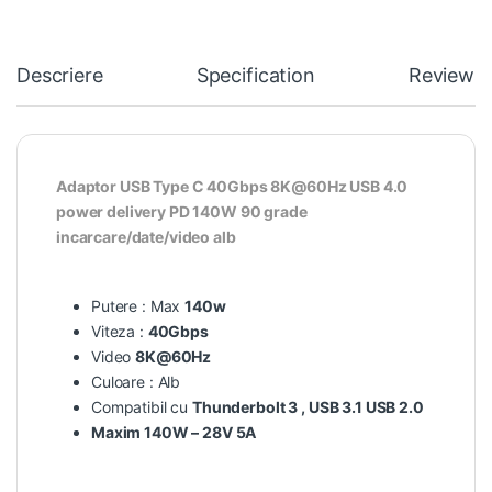
Descriere
Specification
Reviews
Adaptor USB Type C 40Gbps 8K@60Hz USB 4.0
power delivery PD 140W 90 grade
incarcare/date/video alb
Putere : Max
140w
Viteza :
40Gbps
Video
8K@60Hz
Culoare : Alb
Compatibil cu
Thunderbolt 3 , USB 3.1 USB 2.0
Maxim 140W – 28V 5A