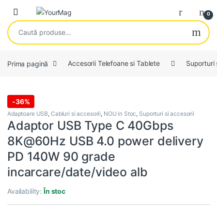
Skip to navigation
Skip to content
Open
0
Caută după:
Prima pagină
Accesorii Telefoane si Tablete
Suporturi 
-
36%
Adaptoare USB
,
Cabluri si accesorii
,
NOU in Stoc
,
Suporturi si accesorii
Adaptor USB Type C 40Gbps
8K@60Hz USB 4.0 power delivery
PD 140W 90 grade
incarcare/date/video alb
Availability:
În stoc