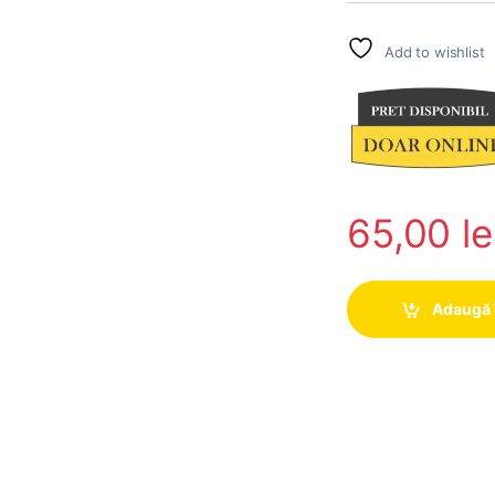
Add to wishlist
65,00
le
Adaugă 