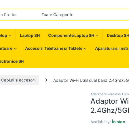
r:
ptop
Laptop SH
Componente Laptop SH
Desktop S
itoare
Accesorii Telefoane si Tablete
Aparatura si Inst
ectronice SH
Cabluri si accesorii
Adaptor Wi-Fi USB dual band 2.4Ghz/5
Adaptoare wireless
,
Cabl
Adaptor Wi
2.4Ghz/5G
Availability:
În stoc