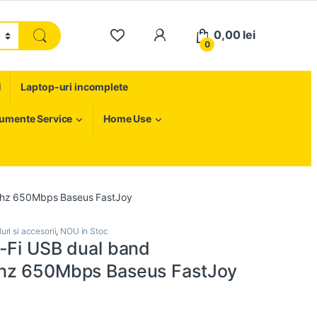
My Account
0,00
lei
0
H
Laptop-uri incomplete
rumente Service
Home Use
Ghz 650Mbps Baseus FastJoy
uri si accesorii
,
NOU in Stoc
-Fi USB dual band
hz 650Mbps Baseus FastJoy