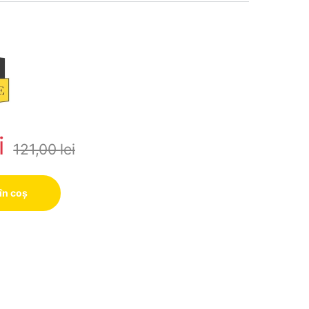
i
121,00
lei
în coș