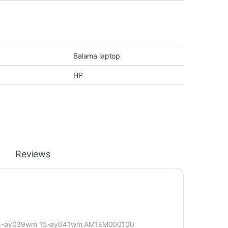
Balama laptop
HP
Reviews
 15-ay039wm 15-ay041wm AM1EM000100