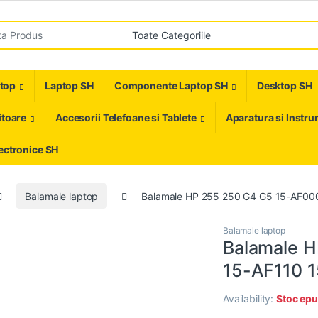
r:
ptop
Laptop SH
Componente Laptop SH
Desktop SH
toare
Accesorii Telefoane si Tablete
Aparatura si Instr
ectronice SH
Balamale laptop
Balamale HP 255 250 G4 G5 15-AF00
Balamale laptop
Balamale 
15-AF110 
Availability:
Stoc epu