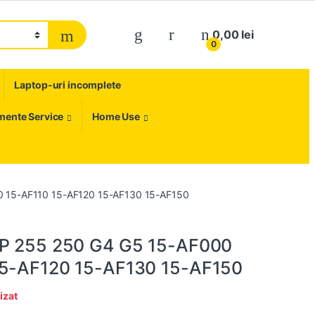
My Account
0,00
lei
0
Laptop-uri incomplete
umente Service
Home Use
0 15-AF110 15-AF120 15-AF130 15-AF150
HP 255 250 G4 G5 15-AF000
15-AF120 15-AF130 15-AF150
izat