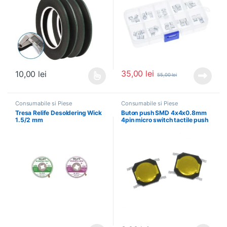
35,00
lei
10,00
lei
55,00
lei
Acest produs are mai multe variații. Opțiunile pot fi alese în pagin
Consumabile si Piese
Consumabile si Piese
Tresa Relife Desoldering Wick
Buton push SMD 4x4x0.8mm
1.5/2 mm
4pin micro switch tactile push