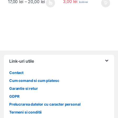
Interval de prețuri: 17,00 lei până la 2
3,00
lei
17,00
lei
–
20,00
lei
8,00
lei
Acest produs are mai multe variații. Opțiunile pot fi alese în pagin
Link-uri utile
Contact
Cum comand si cum platesc
Garantie si retur
GDPR
Prelucrarea datelor cu caracter personal
Termeni si conditii