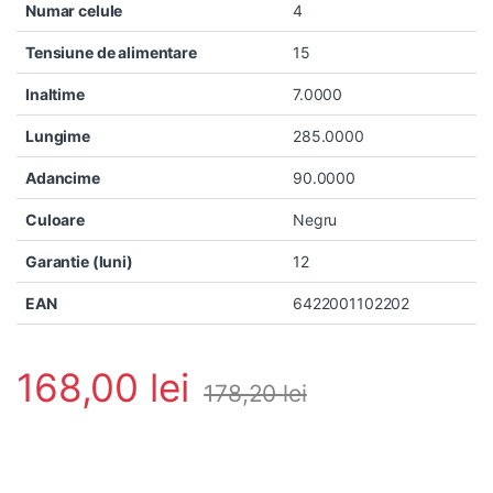
Numar celule
4
Tensiune de alimentare
15
Inaltime
7.0000
Lungime
285.0000
Adancime
90.0000
Culoare
Negru
Garantie (luni)
12
EAN
6422001102202
168,00
lei
178,20
lei