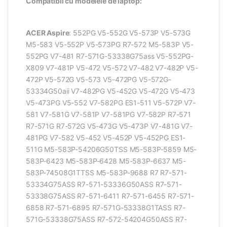
Compatibil cu modelele de laptop:
ACER Aspire
: 552PG V5-552G V5-573P V5-573G
M5-583 V5-552P V5-573PG R7-572 M5-583P V5-
552PG V7-481 R7-571G-53338G75ass V5-552PG-
X809 V7-481P V5-472 V5-572 V7-482 V7-482P V5-
472P V5-572G V5-573 V5-472PG V5-572G-
53334G50aii V7-482PG V5-452G V5-472G V5-473
V5-473PG V5-552 V7-582PG ES1-511 V5-572P V7-
581 V7-581G V7-581P V7-581PG V7-582P R7-571
R7-571G R7-572G V5-473G V5-473P V7-481G V7-
481PG V7-582 V5-452 V5-452P V5-452PG ES1-
511G M5-583P-54206G50TSS M5-583P-5859 M5-
583P-6423 M5-583P-6428 M5-583P-6637 M5-
583P-74508G1TTSS M5-583P-9688 R7 R7-571-
53334G75ASS R7-571-53336G50ASS R7-571-
53338G75ASS R7-571-6411 R7-571-6455 R7-571-
6858 R7-571-6895 R7-571G-53338G1TASS R7-
571G-53338G75ASS R7-572-54204G50ASS R7-