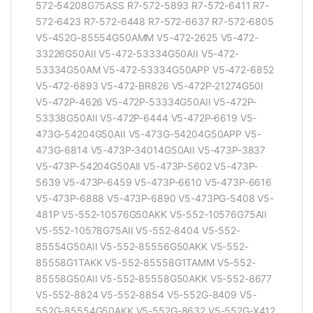
572-54208G75ASS R7-572-5893 R7-572-6411 R7-
572-6423 R7-572-6448 R7-572-6637 R7-572-6805
V5-452G-85554G50AMM V5-472-2625 V5-472-
33226G50AII V5-472-53334G50AII V5-472-
53334G50AM V5-472-53334G50APP V5-472-6852
V5-472-6893 V5-472-BR826 V5-472P-21274G50I
V5-472P-4626 V5-472P-53334G50AII V5-472P-
53338G50AII V5-472P-6444 V5-472P-6619 V5-
473G-54204G50AII V5-473G-54204G50APP V5-
473G-6814 V5-473P-34014G50AII V5-473P-3837
V5-473P-54204G50AII V5-473P-5602 V5-473P-
5639 V5-473P-6459 V5-473P-6610 V5-473P-6616
V5-473P-6888 V5-473P-6890 V5-473PG-5408 V5-
481P V5-552-10576G50AKK V5-552-10576G75AII
V5-552-10578G75AII V5-552-8404 V5-552-
85554G50AII V5-552-85556G50AKK V5-552-
85558G1TAKK V5-552-85558G1TAMM V5-552-
85558G50AII V5-552-85558G50AKK V5-552-8677
V5-552-8824 V5-552-8854 V5-552G-8409 V5-
552G-85554G50AKK V5-552G-8632 V5-552G-X412