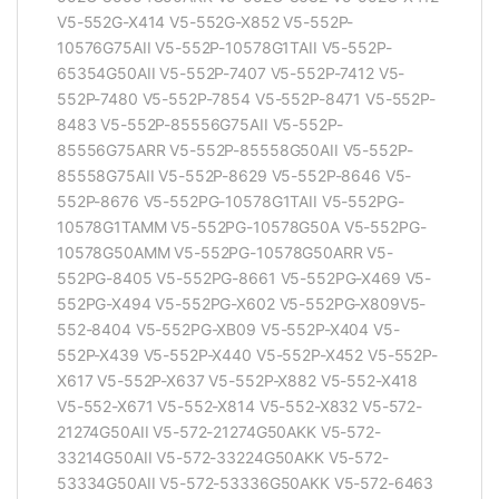
V5-552G-X414 V5-552G-X852 V5-552P-
10576G75AII V5-552P-10578G1TAII V5-552P-
65354G50AII V5-552P-7407 V5-552P-7412 V5-
552P-7480 V5-552P-7854 V5-552P-8471 V5-552P-
8483 V5-552P-85556G75AII V5-552P-
85556G75ARR V5-552P-85558G50AII V5-552P-
85558G75AII V5-552P-8629 V5-552P-8646 V5-
552P-8676 V5-552PG-10578G1TAII V5-552PG-
10578G1TAMM V5-552PG-10578G50A V5-552PG-
10578G50AMM V5-552PG-10578G50ARR V5-
552PG-8405 V5-552PG-8661 V5-552PG-X469 V5-
552PG-X494 V5-552PG-X602 V5-552PG-X809V5-
552-8404 V5-552PG-XB09 V5-552P-X404 V5-
552P-X439 V5-552P-X440 V5-552P-X452 V5-552P-
X617 V5-552P-X637 V5-552P-X882 V5-552-X418
V5-552-X671 V5-552-X814 V5-552-X832 V5-572-
21274G50AII V5-572-21274G50AKK V5-572-
33214G50AII V5-572-33224G50AKK V5-572-
53334G50AII V5-572-53336G50AKK V5-572-6463