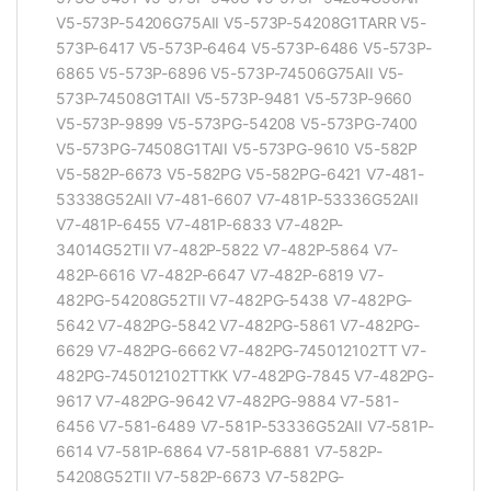
V5-573P-54206G75AII V5-573P-54208G1TARR V5-
573P-6417 V5-573P-6464 V5-573P-6486 V5-573P-
6865 V5-573P-6896 V5-573P-74506G75AII V5-
573P-74508G1TAII V5-573P-9481 V5-573P-9660
V5-573P-9899 V5-573PG-54208 V5-573PG-7400
V5-573PG-74508G1TAII V5-573PG-9610 V5-582P
V5-582P-6673 V5-582PG V5-582PG-6421 V7-481-
53338G52AII V7-481-6607 V7-481P-53336G52AII
V7-481P-6455 V7-481P-6833 V7-482P-
34014G52TII V7-482P-5822 V7-482P-5864 V7-
482P-6616 V7-482P-6647 V7-482P-6819 V7-
482PG-54208G52TII V7-482PG-5438 V7-482PG-
5642 V7-482PG-5842 V7-482PG-5861 V7-482PG-
6629 V7-482PG-6662 V7-482PG-745012102TT V7-
482PG-745012102TTKK V7-482PG-7845 V7-482PG-
9617 V7-482PG-9642 V7-482PG-9884 V7-581-
6456 V7-581-6489 V7-581P-53336G52AII V7-581P-
6614 V7-581P-6864 V7-581P-6881 V7-582P-
54208G52TII V7-582P-6673 V7-582PG-