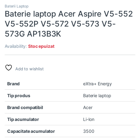
Baterii Laptop
Baterie laptop Acer Aspire V5-552
V5-552P V5-572 V5-573 V5-
573G AP13B3K
Availability:
Stoc epuizat
Add to wishlist
Brand
eXtra+ Energy
Tip produs
Baterie laptop
Brand compatibil
Acer
Tip acumulator
Li-Ion
Capacitate acumulator
3500