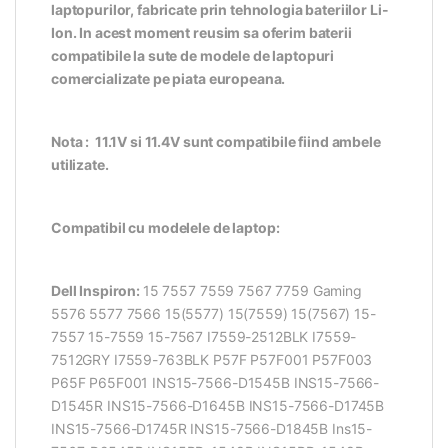
laptopurilor, fabricate prin tehnologia bateriilor Li-
Ion. In acest moment reusim sa oferim baterii
compatibile la sute de modele de laptopuri
comercializate pe piata europeana.
Nota : 11.1V si 11.4V sunt compatibile fiind ambele
utilizate.
Compatibil cu modelele de laptop:
Dell Inspiron:
15 7557 7559 7567 7759 Gaming
5576 5577 7566 15(5577) 15(7559) 15(7567) 15-
7557 15-7559 15-7567 I7559-2512BLK I7559-
7512GRY I7559-763BLK P57F P57F001 P57F003
P65F P65F001 INS15-7566-D1545B INS15-7566-
D1545R INS15-7566-D1645B INS15-7566-D1745B
INS15-7566-D1745R INS15-7566-D1845B Ins15-