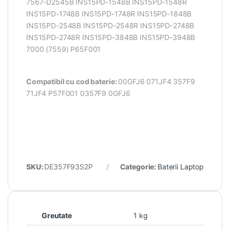
7567-D2545B INS15PD-1548B INS15PD-1548R
INS15PD-1748B INS15PD-1748R INS15PD-1848B
INS15PD-2548B INS15PD-2548R INS15PD-2748B
INS15PD-2748R INS15PD-3848B INS15PD-3948B
7000 (7559) P65F001
Compatibil cu cod baterie:
00GFJ6 071JF4 357F9
71JF4 P57F001 0357F9 0GFJ6
SKU:
DE357F93S2P
Categorie:
Baterii Laptop
Greutate
1 kg