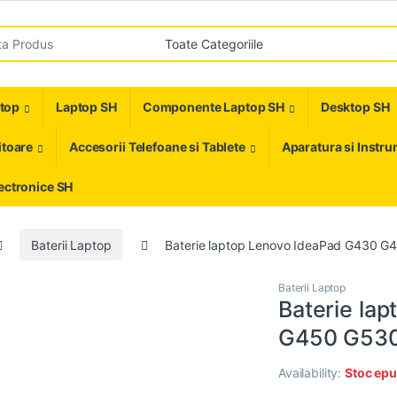
r:
ptop
Laptop SH
Componente Laptop SH
Desktop SH
toare
Accesorii Telefoane si Tablete
Aparatura si Instr
ectronice SH
Baterii Laptop
Baterie laptop Lenovo IdeaPad G430 
Baterii Laptop
Baterie la
G450 G530
Availability:
Stoc epu