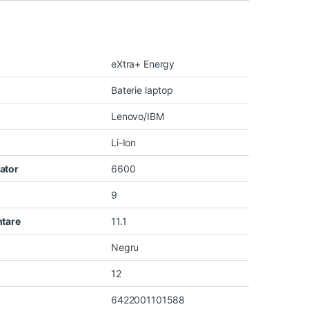
eXtra+ Energy
Baterie laptop
Lenovo/IBM
Li-Ion
ator
6600
9
ntare
11.1
Negru
12
6422001101588