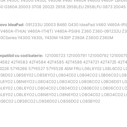
0A V450C V450G V450L V450M V460 V460A V460G V460P Lenovo
0 G360A 20003 0708 20023 2958 2958LEU 2958LFU 0873 20045
ovo IdeaPad:
091233U 20003 B460 G430 IdeaPad V460 V460A-IFI(A
 V460A-ITH(A) V460A-ITH(T) V460A-PSI(H) Z360 Z360-091232U 
0CSeries Y430G Y430L Y430M Y430P Z360A Z360G Z360M
patibil cu cod baterie:
121000723 121000791 121000792 1210007
4582 42T4583 42T4584 42T4585 42T4586 42T4721 42T4725 42T4
0226 57Y6266 57Y6527 57Y6528 ASM FRU L06L6Y02 L08L6C02 
S6D02 L08S6Y02 LO8S6YO2 L0804C02 L0804CO2 L0806C02 L0
8L6YO2 L08N6YO2 L08O4C02 L08O4CO2 L08O6CO2 L08O6D01 L
6L6Y02 LO6L6YO2 LO804C02 LO804CO2 LO806C02 LO806CO2 L
8L6Y02 LO8L6YO2 LO8N6Y02 LO8N6YO2 LO8O4C02 LO8O4CO2 
8S6C02 LO8S6CO2 LO8S6D02 LO8S6DO2 LO8S6Y02