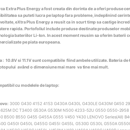
ca Extra Plus Energy a fost creata din dorinta de a oferi produse cert
ibilitatea sa puteti lucra pe laptop fara probleme, indeplinind cerin
voltate, eXtra Plus Energy a reusit ca in scurt timp sa castige incred
stere rapida. Portofoliul include produse destinate produselor mobile
nologia bateriilor Li-Ion. In acest moment reusim sa oferim baterii 
ercializate pe piata europeana.
a : 10.8V si 11.1V sunt compatibile fiind ambele utilizate. Bateria d
aptopului având o dimensiune mai mare va tine mai mult.
patibil cu modelele de laptop:
ovo:
3000 G430 4152 4153 G430A G430L G430LE G430M G450 2
625M DC T3400 G530A G530M N500 4233-52U G550 G550-2958 
0 B500 B550 G455 G455A G555 V450 Y430 LENOVO Series(All) B
0G G450I G450L G455G G455I G455L G530G G530L G550A G55