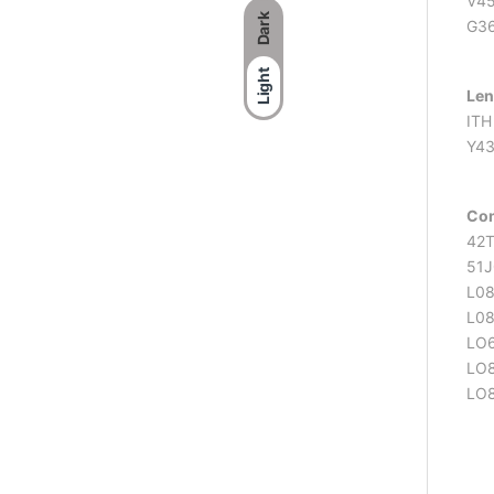
V45
Dark
G36
Light
Len
ITH
Y43
Com
42T
51J
L08
L0
LO
LO
LO