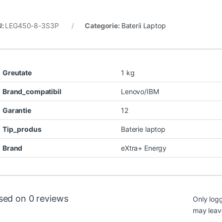
U:
LEG450-8-3S3P
Categorie:
Baterii Laptop
Greutate
1 kg
Brand_compatibil
Lenovo/IBM
Garantie
12
Tip_produs
Baterie laptop
Brand
eXtra+ Energy
sed on 0 reviews
Only log
may leav