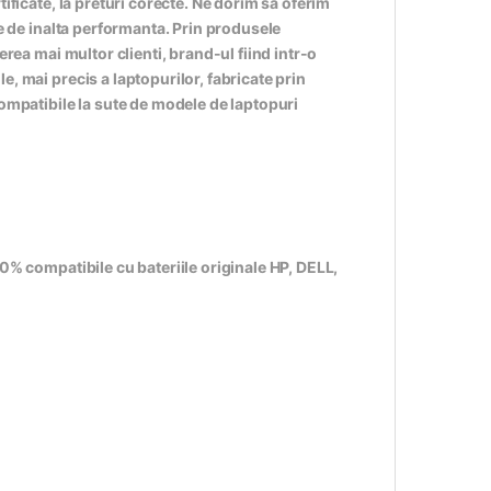
ificate, la preturi corecte. Ne dorim sa oferim
te de inalta performanta. Prin produsele
erea mai multor clienti, brand-ul fiind intr-o
, mai precis a laptopurilor, fabricate prin
compatibile la sute de modele de laptopuri
0% compatibile cu bateriile originale HP, DELL,