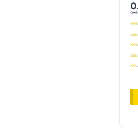
0
over