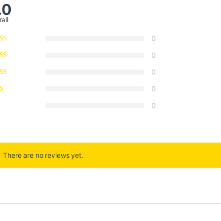
.0
all
0
0
0
0
0
There are no reviews yet.