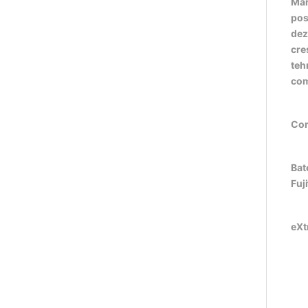
Mar
pos
dez
cre
teh
com
Com
Bat
Fuj
eXt