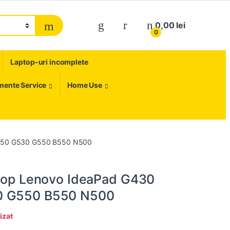
My Account
0,00
lei
0
Laptop-uri incomplete
umente Service
Home Use
G450 G530 G550 B550 N500
ptop Lenovo IdeaPad G430
 G550 B550 N500
izat