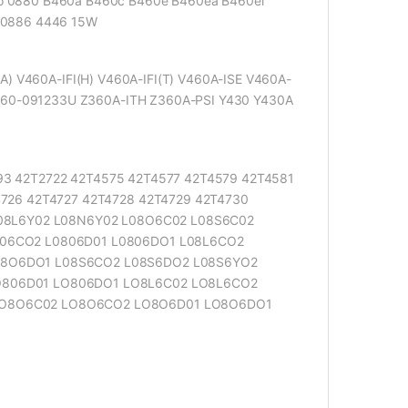
 0880 B460a B460c B460e B460ea B460el
 0886 4446 15W
) V460A-IFI(H) V460A-IFI(T) V460A-ISE V460A-
Z360-091233U Z360A-ITH Z360A-PSI Y430 Y430A
93 42T2722 42T4575 42T4577 42T4579 42T4581
726 42T4727 42T4728 42T4729 42T4730
L08L6Y02 L08N6Y02 L08O6C02 L08S6C02
806CO2 L0806D01 L0806DO1 L08L6CO2
08O6DO1 L08S6CO2 L08S6DO2 L08S6YO2
O806D01 LO806DO1 LO8L6C02 LO8L6CO2
LO8O6C02 LO8O6CO2 LO8O6D01 LO8O6DO1