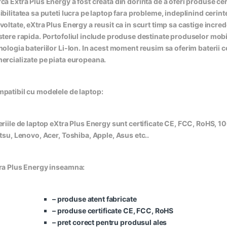
ca Extra Plus Energy a fost creata din dorinta de a oferi produse cert
ibilitatea sa puteti lucra pe laptop fara probleme, indeplinind cerin
voltate, eXtra Plus Energy a reusit ca in scurt timp sa castige incred
stere rapida. Portofoliul include produse destinate produselor mobile
nologia bateriilor Li-Ion. In acest moment reusim sa oferim baterii 
ercializate pe piata europeana.
patibil cu modelele de laptop:
eriile de laptop eXtra Plus Energy sunt certificate CE, FCC, RoHS, 10
itsu, Lenovo, Acer, Toshiba, Apple, Asus etc..
ra Plus Energy inseamna:
– produse atent fabricate
– produse certificate CE, FCC, RoHS
– pret corect pentru produsul ales