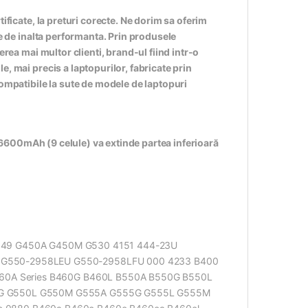
ificate, la preturi corecte. Ne dorim sa oferim
te de inalta performanta. Prin produsele
erea mai multor clienti, brand-ul fiind intr-o
, mai precis a laptopurilor, fabricate prin
compatibile la sute de modele de laptopuri
e 6600mAh (9 celule) va extinde partea inferioară
949 G450A G450M G530 4151 444-23U
G550-2958LEU G550-2958LFU 000 4233 B400
460A Series B460G B460L B550A B550G B550L
0G G550L G550M G555A G555G G555L G555M