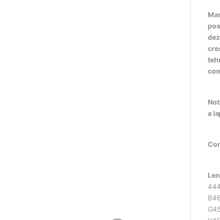
Mar
pos
dez
cre
teh
com
Not
a l
Com
Len
444
B46
G45