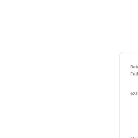
Bat
Fuj
eXt