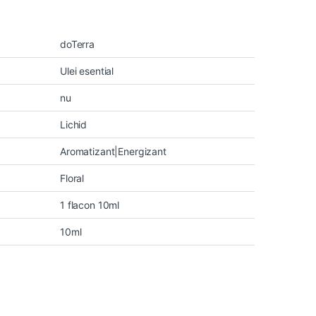
doTerra
Ulei esential
nu
Lichid
Aromatizant|Energizant
Floral
1 flacon 10ml
10ml