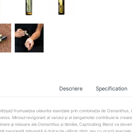
Descriere
Specification
rățișați frumusețea uleiurilor esențiale prin combinația de Osmanthus, 
nios. Mirosul revigorant al varului și al bergamotei contribuie la crear
ținere și relaxare ale Osmanthus și tămâie, Captivating Blend va deveni
mă personală minunată și dulce de utilizat zilnic sau cu ocazii speciale