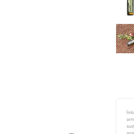
Îmb
armo
sus
aro