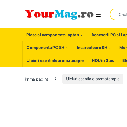
Skip to navigation
Skip to content
Search fo
Open
Piese si componente laptop
Accesorii PC si La
Componente PC SH
Incarcatoare SH
Mon
Uleiuri esentiale aromaterapie
NOU in Stoc
El
Prima pagină
Uleiuri esentiale aromaterapie