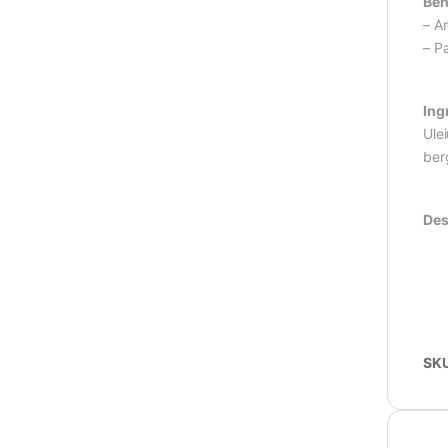
Ben
– A
– Pa
Ing
Ulei
ber
Des
SK