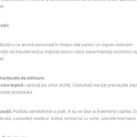
nd.
izări:
ilizați-o ca aromă personală în timpul zilei pentru un impuls motivant.
mțiți-vă împuterniciți și inspirați atunci când experimentați buchetul c
nd.
rucțiunile de utilizare:
izare topică :
aplicați pe zona dorită. Consultați mai jos precauțiile su
icarea produsului.
cauții:
Posibila sensibilitate a pielii. A nu se lăsa la îndemâna copiilor. 
cului, consultați medicul. Evitați contactul cu ochii, urechile interioare 