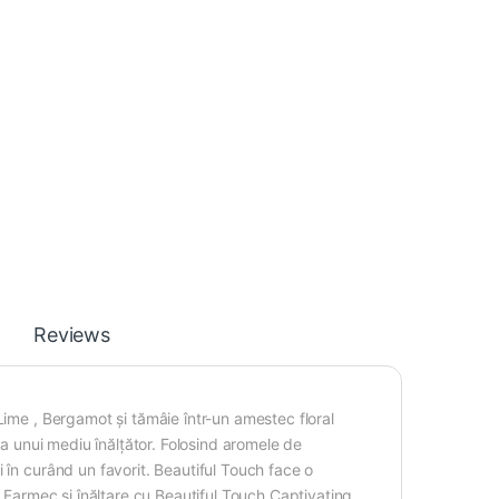
Reviews
Lime , Bergamot și tămâie într-un amestec floral
ea unui mediu înălțător. Folosind aromele de
 în curând un favorit. Beautiful Touch face o
. Farmec și înălțare cu Beautiful Touch Captivating