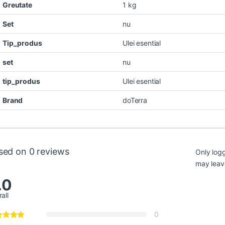
Greutate
1 kg
Set
nu
Tip_produs
Ulei esential
set
nu
tip_produs
Ulei esential
Brand
doTerra
sed on 0 reviews
Only log
may leav
.0
all
0