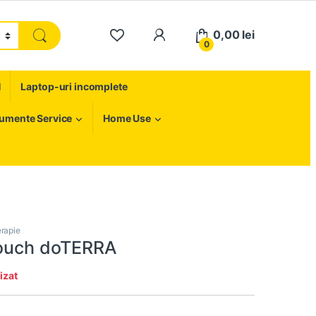
My Account
0,00
lei
0
H
Laptop-uri incomplete
rumente Service
Home Use
erapie
Touch doTERRA
izat