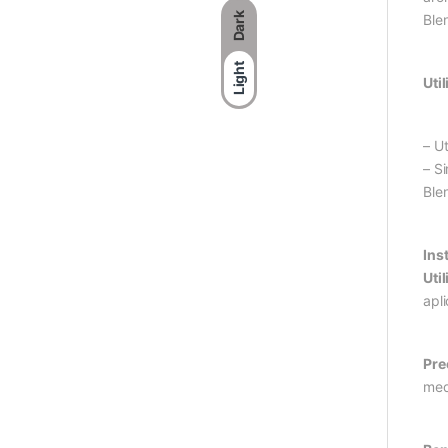
Dark
Ble
Light
Util
– Ut
– Si
Ble
Inst
Util
apl
Pre
medi