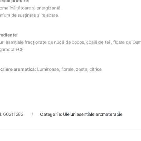
eficii primare:
roma înălțătoare și energizantă.
rfum de susținere și relaxare.
rediente:
uri esențiale fracționate de nucă de cocos, coajă de tei , floare de Os
gamotă FCF
criere aromatică:
Luminoase, florale, zeste, citrice
U:
60211282
Categorie:
Uleiuri esentiale aromaterapie