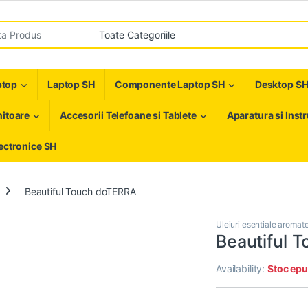
r:
ptop
Laptop SH
Componente Laptop SH
Desktop S
itoare
Accesorii Telefoane si Tablete
Aparatura si Inst
ectronice SH
Beautiful Touch doTERRA
Uleiuri esentiale aromat
Beautiful 
Availability:
Stoc epu