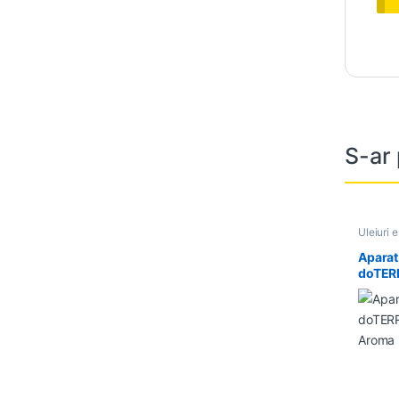
S-ar 
Uleiuri 
Aparat
doTERR
(Alun)