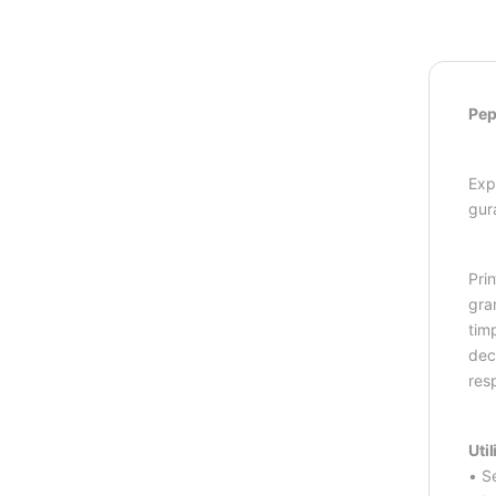
Pep
Exp
gur
Prin
gra
timp
dec
resp
Util
• S