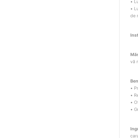
• L
• L
de 
Inst
Măs
vă m
Ben
• P
• R
• O
• G
Ing
cara