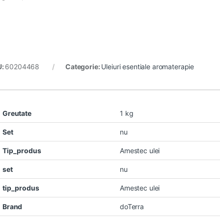
U:
60204468
Categorie:
Uleiuri esentiale aromaterapie
Greutate
1 kg
Set
nu
Tip_produs
Amestec ulei
set
nu
tip_produs
Amestec ulei
Brand
doTerra