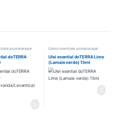
entiale aromaterapie
Uleiuri esentiale aromaterapie
ntial doTERRA
Ulei esential doTERRA Lime
r
(Lamaie verde) 15ml
avanda/Levantica)