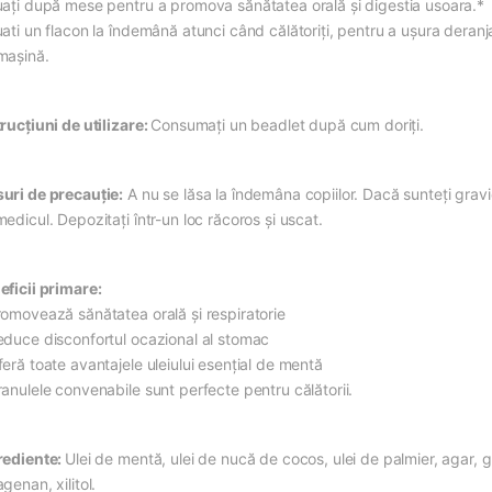
uați după mese pentru a promova sănătatea orală și digestia usoara.*
uati un flacon la îndemână atunci când călătoriți, pentru a ușura deranj
mașină.
rucțiuni de utilizare:
Consumați un beadlet după cum doriți.
uri de precauție:
A nu se lăsa la îndemâna copiilor. Dacă sunteți gravid
edicul. Depozitați într-un loc răcoros și uscat.
eficii primare:
romovează sănătatea orală și respiratorie
educe disconfortul ocazional al stomac
feră toate avantajele uleiului esențial de mentă
ranulele convenabile sunt perfecte pentru călătorii.
rediente:
Ulei de mentă, ulei de nucă de cocos, ulei de palmier, agar, g
genan, xilitol.