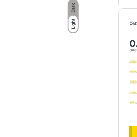
Dark
Light
Ba
0
over