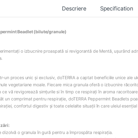
Descriere
Specification
permint Beadlet (bilute/granule)
erimentați o izbucnire proaspată si revigorantă de Mentă, ușurând admi
a.
tr-un proces unic și exclusiv, doTERRA a captat beneficiile unice ale u
nule vegetariane moale. Fiecare mica granula oferă o izbucnire răcorit
 ce vă revigorează simțurile si în timp ce respirați în aroma racoritoar
ât un comprimat pentru respirație, doTERRA Peppermint Beadlets poate fi
irației, confortul digestiv și toate celelalte situații în care uleiul esenția
izări:
e dizolvă o granula în gură pentru a împrospăta respirația.