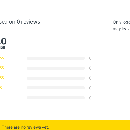
sed on 0 reviews
Only log
may leav
.0
all
0
0
0
0
0
There are no reviews yet.