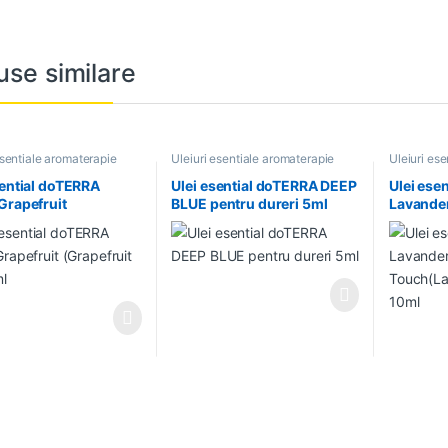
use similare
esentiale aromaterapie
Uleiuri esentiale aromaterapie
Uleiuri es
sential doTERRA
Ulei esential doTERRA DEEP
Ulei ese
Grapefruit
BLUE pentru dureri 5ml
Lavande
fruit Alb) 5ml
Touch(L
10ml