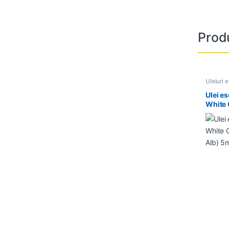
Prod
Uleiuri 
Ulei e
White 
(Grape