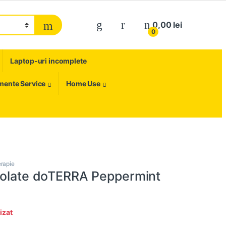
My Account
0,00
lei
0
Laptop-uri incomplete
umente Service
Home Use
erapie
tolate doTERRA Peppermint
izat