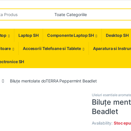
r:
ptop
Laptop SH
Componente Laptop SH
Desktop SH
toare
Accesorii Telefoane si Tablete
Aparatura si Instr
ectronice SH
Biluțe mentolate doTERRA Peppermint Beadlet
Uleiuri esentiale aromat
Biluțe men
Beadlet
Availability:
Stoc epu