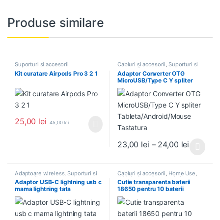
Produse similare
Suporturi si accesorii
Cabluri si accesorii
,
Suporturi si
accesorii
Kit curatare Airpods Pro 3 2 1
Adaptor Converter OTG
MicroUSB/Type C Y spliter
Tableta/Android/Mouse
Tastatura
25,00
lei
45,00
lei
Interval 
23,00
lei
–
24,00
lei
Acest produs are mai multe variați
Adaptoare wireless
,
Suporturi si
Cabluri si accesorii
,
Home Use
,
accesorii
NOU in Stoc
,
Suporturi si
Adaptor USB-C lightning usb c
Cutie transparenta baterii
accesorii
mama lightning tata
18650 pentru 10 baterii