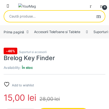
Skip to navigation
Skip to content
Open
0
Caută după:
Prima pagină
Accesorii Telefoane si Tablete
Suporturi 
-
46%
Home Use
,
Suporturi si accesorii
Brelog Key Finder
Availability:
În stoc
Add to wishlist
15,00
lei
28,00
lei