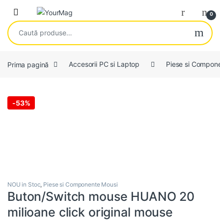
Skip to navigation
Skip to content
Open
0
Caută după:
Prima pagină
Accesorii PC si Laptop
Piese si Compon
-
53%
NOU in Stoc
,
Piese si Componente Mousi
Buton/Switch mouse HUANO 20
milioane click original mouse