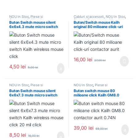
NOU in Stoc
,
Piese si
Cabluri si accesorii
,
NOU in Stoc
,
Componente Mousi
Piese si Componente Mousi
Buton Switch mouse silent
Buton/Switch mouse Kailh
6x6x4.3 mute micro switch
original 80 milioane click-uri
Kailh wireless mouse click
contactor aurit
16,00
lei
27,00
lei
4,50
lei
9,00
lei
NOU in Stoc
,
Piese si
NOU in Stoc
,
Piese si
Componente Mousi
Componente Mousi
Buton Switch mouse silent
Buton switch mouse 80
6x6x7.3 mute micro switch
milioane click Kailh GM8.0
Kailh wireless mouse click 20
contactor aurit 0.74N
mil click
39,00
lei
68,00
lei
8,50
lei
16,00
lei