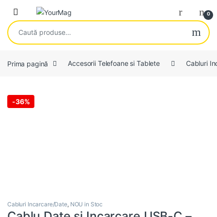
Skip to navigation
Skip to content
Open
0
Caută după:
Prima pagină
Accesorii Telefoane si Tablete
Cabluri I
-
36%
Cabluri Incarcare/Date
,
NOU in Stoc
Cablu Date si Incarcare USB-C –