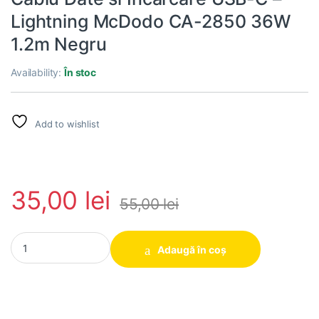
Lightning McDodo CA-2850 36W
1.2m Negru
Availability:
În stoc
Add to wishlist
35,00
lei
55,00
lei
Cablu Date si Incarcare USB-C - Lightning McDodo CA-2850 36
Adaugă în coș