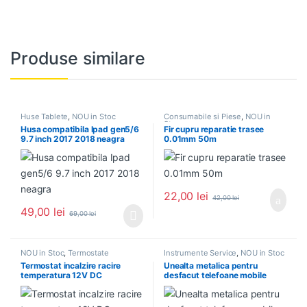
Produse similare
Huse Tablete
,
NOU in Stoc
Consumabile si Piese
,
NOU in
Stoc
Husa compatibila Ipad gen5/6
Fir cupru reparatie trasee
9.7 inch 2017 2018 neagra
0.01mm 50m
22,00
lei
42,00
lei
49,00
lei
69,00
lei
NOU in Stoc
,
Termostate
Instrumente Service
,
NOU in Stoc
Termostat incalzire racire
Unealta metalica pentru
temperatura 12V DC
desfacut telefoane mobile
termometru W1209 led
tablete electronice
albastru