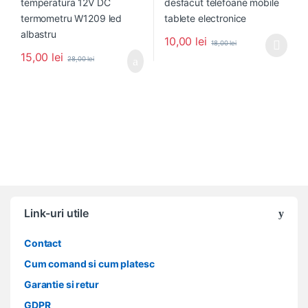
10,00
lei
18,00
lei
Acest produs are mai multe variați
15,00
lei
28,00
lei
Link-uri utile
Contact
Cum comand si cum platesc
Garantie si retur
GDPR