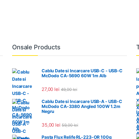
Onsale Products
Cablu Date si Incarcare USB-C - USB-C
McDodo CA-5690 60W 1m Alb
27,00
lei
49,00
lei
Cablu Date si Incarcare USB-A - USB-C
McDodo CA-3380 Angled 100W 1.2m
Negru
35,00
lei
59,00
lei
Pasta Flux Relife RL-223-OR 100g