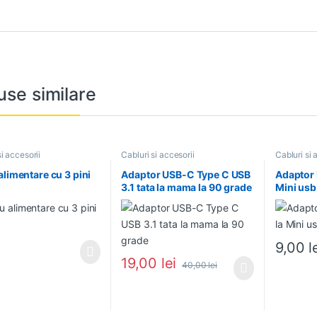
use similare
si accesorii
Cabluri si accesorii
Cabluri si 
alimentare cu 3 pini
Adaptor USB-C Type C USB
Adaptor
3.1 tata la mama la 90 grade
Mini usb
9,00
l
19,00
lei
40,00
lei
Acest produs are mai multe variații. Opțiunil