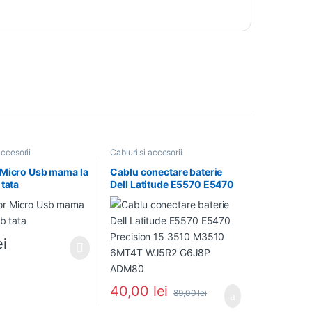
accesorii
Cabluri si accesorii
 Micro Usb mama la
Cablu conectare baterie
 tata
Dell Latitude E5570 E5470
Precision 15 3510 M3510
6MT4T WJ5R2 G6J8P
ADM80
ei
e pot fi alese în pagina produsului.
40,00
lei
89,00
lei