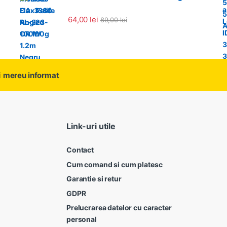
64,00
lei
89,00
lei
i
mereu informat
Link-uri utile
Contact
Cum comand si cum platesc
Garantie si retur
GDPR
Prelucrarea datelor cu caracter
personal