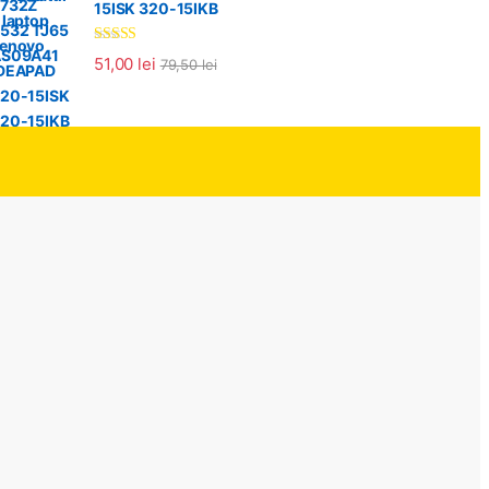
15ISK 320-15IKB
Evaluat la
51,00
lei
79,50
lei
5.00
din 5