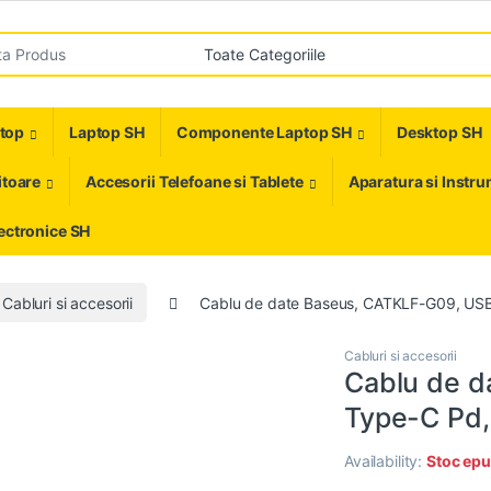
r:
ptop
Laptop SH
Componente Laptop SH
Desktop SH
toare
Accesorii Telefoane si Tablete
Aparatura si Instr
ectronice SH
Cabluri si accesorii
Cablu de date Baseus, CATKLF-G09, USB
Cabluri si accesorii
Cablu de d
Type-C Pd,
Availability:
Stoc epu