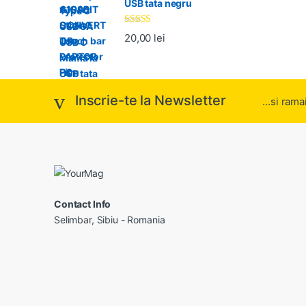
USB tata negru
Evaluat la
20,00
lei
5.00
din 5
Inscrie-te la Newsletter
...si rama
Contact Info
Selimbar, Sibiu - Romania