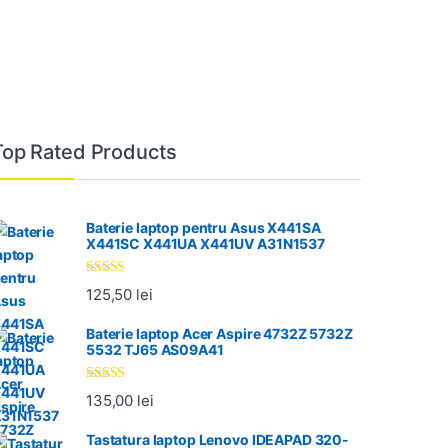
Top Rated Products
Baterie laptop pentru Asus X441SA
X441SC X441UA X441UV A31N1537
Evaluat la
125,50
lei
5.00
din 5
Baterie laptop Acer Aspire 4732Z 5732Z
5532 TJ65 AS09A41
Evaluat la
135,00
lei
5.00
din 5
Tastatura laptop Lenovo IDEAPAD 320-