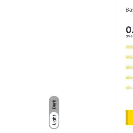
Ba
0
over
Dark
Light