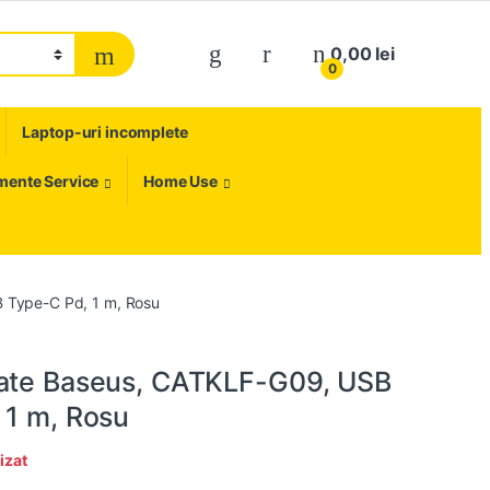
My Account
0,00
lei
0
Laptop-uri incomplete
umente Service
Home Use
 Type-C Pd, 1 m, Rosu
ate Baseus, CATKLF-G09, USB
 1 m, Rosu
izat