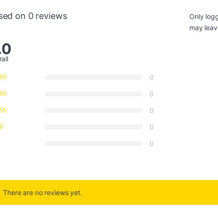
sed on 0 reviews
Only log
may leav
.0
all
0
0
0
0
0
There are no reviews yet.