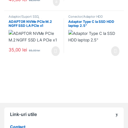
88,00
lei
Adaptor/Suport SSD
,
Conector/Adaptor HDD
Conector/Adaptor HDD
ADAPTOR NVMe PCIe M.2
Adaptor Type C la SSD HDD
NGFF SSD LA PCIe x1
laptop 2.5″
35,00
lei
65,00
lei
Acest produs are mai multe variații. Opțiunile pot fi alese în pagin
Link-uri utile
Contact