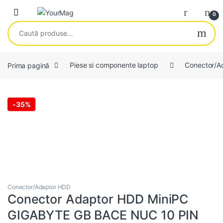
Skip to navigation
Skip to content
Open
0
Caută după:
Prima pagină
Piese si componente laptop
Conector/A
-
35%
Conector/Adaptor HDD
Conector Adaptor HDD MiniPC
GIGABYTE GB BACE NUC 10 PIN