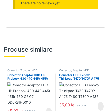
There are no reviews yet.
Produse similare
Conector/Adaptor HDD
Conector/Adaptor HDD
Conector Adaptor HDD HP
Conector HDD Lenovo
Probook 430 440 445r 455r
Thinkpad T470 T470P A475
450 G6 G7 DD0X8IHD010
T480 T480P A485
35,00
lei
65,00
lei
49,00
lei