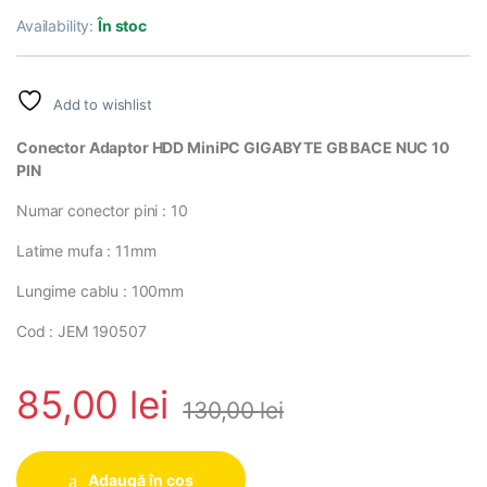
Availability:
În stoc
Add to wishlist
Conector Adaptor HDD MiniPC GIGABYTE GB BACE NUC 10
PIN
Numar conector pini : 10
Latime mufa : 11mm
Lungime cablu : 100mm
Cod : JEM 190507
85,00
lei
130,00
lei
Adaugă în coș