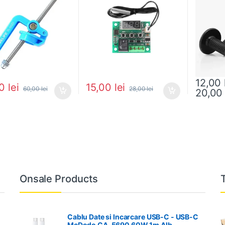
12,00
00
lei
15,00
lei
60,00
lei
28,00
lei
20,0
Acest pro
Onsale Products
Cablu Date si Incarcare USB-C - USB-C
McDodo CA-5690 60W 1m Alb