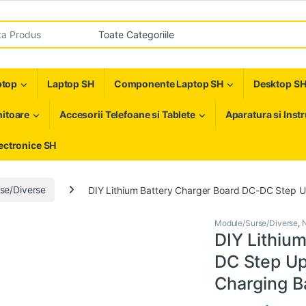
r:
ptop
Laptop SH
Componente Laptop SH
Desktop S
itoare
Accesorii Telefoane si Tablete
Aparatura si Inst
ectronice SH
se/Diverse
DIY Lithium Battery Charger Board DC-DC Step 
Module/Surse/Diverse
,
DIY Lithiu
DC Step Up
Charging B