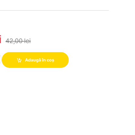
i
42,00
lei
y Charger Board DC-DC Step Up Booster UPS Converter Charging Ba
Adaugă în coș