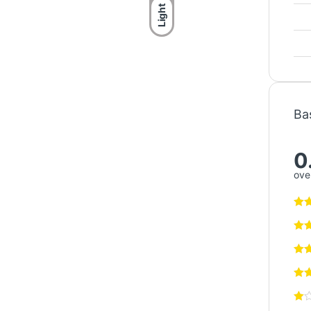
Light
Ba
0
over