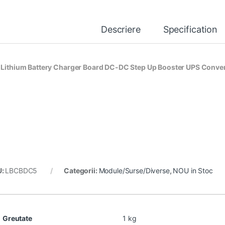
Descriere
Specification
 Lithium Battery Charger Board DC-DC Step Up Booster UPS Conve
U:
LBCBDC5
Categorii:
Module/Surse/Diverse
,
NOU in Stoc
Greutate
1 kg