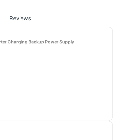
Reviews
rter Charging Backup Power Sup
ply