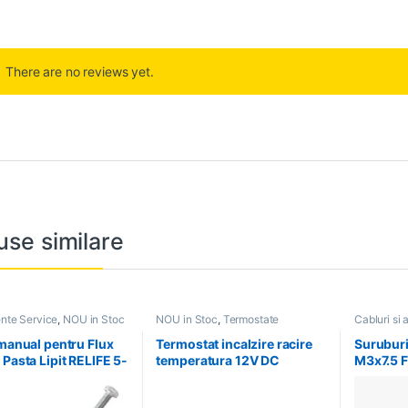
There are no reviews yet.
use similare
ente Service
,
NOU in Stoc
NOU in Stoc
,
Termostate
Cabluri si 
 manual pentru Flux
Termostat incalzire racire
Suruburi
 Pasta Lipit RELIFE 5-
temperatura 12V DC
M3x7.5 F
termometru W1209 led
buc set
albastru