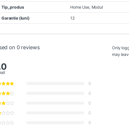
Tip_produs
Home Use, Modul
Garantie (luni)
12
sed on 0 reviews
Only log
may leav
.0
all
0
0
0
0
0