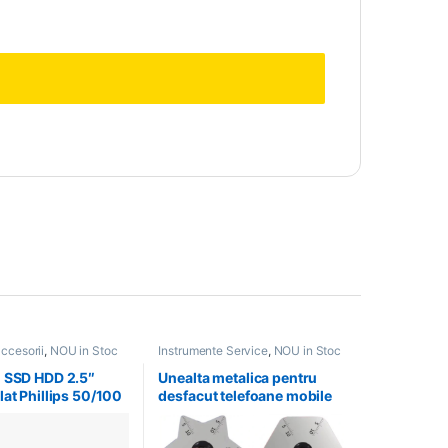
accesorii
,
NOU in Stoc
Instrumente Service
,
NOU in Stoc
 SSD HDD 2.5″
Unealta metalica pentru
lat Phillips 50/100
desfacut telefoane mobile
tablete electronice