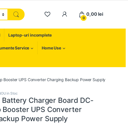
My Account
0,00
lei
0
H
Laptop-uri incomplete
rumente Service
Home Use
Up Booster UPS Converter Charging Backup Power Supply
NOU in Stoc
m Battery Charger Board DC-
 Booster UPS Converter
ackup Power Supply