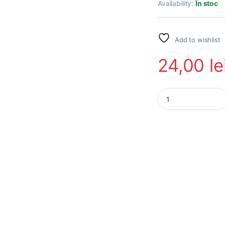
Availability:
În stoc
Add to wishlist
24,00
le
DIY Lithium Batter