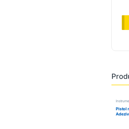
Prod
Instrum
Pistol
Adeziv
10 CC