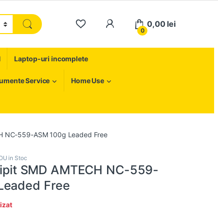
My Account
0,00
lei
0
H
Laptop-uri incomplete
rumente Service
Home Use
ECH NC-559-ASM 100g Leaded Free
OU in Stoc
 lipit SMD AMTECH NC-559-
Leaded Free
izat