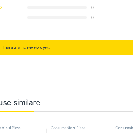
0
0
There are no reviews yet.
use similare
bile si Piese
Consumabile si Piese
Consumabil