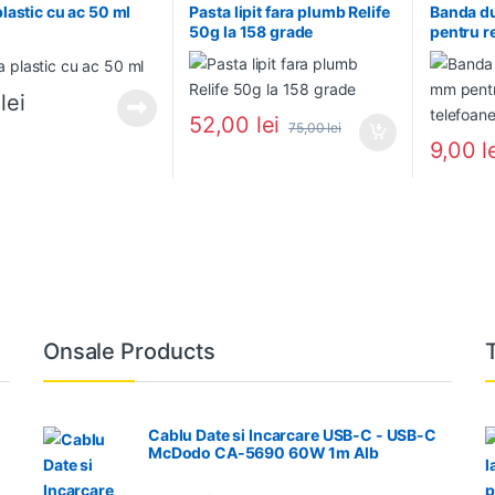
plastic cu ac 50 ml
Pasta lipit fara plumb Relife
Banda d
50g la 158 grade
pentru re
tablete 
0
lei
52,00
lei
75,00
lei
9,00
l
Onsale Products
Cablu Date si Incarcare USB-C - USB-C
McDodo CA-5690 60W 1m Alb