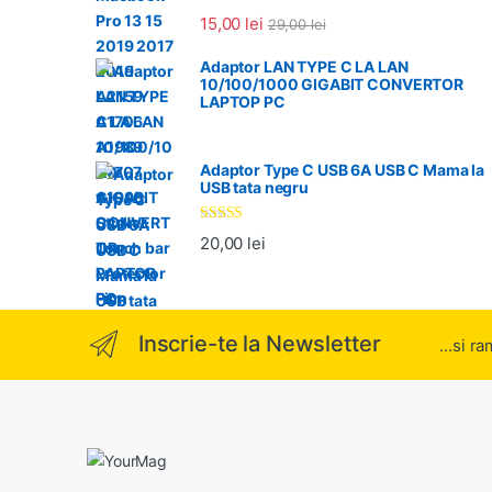
15,00
lei
29,00
lei
Adaptor LAN TYPE C LA LAN
10/100/1000 GIGABIT CONVERTOR
LAPTOP PC
Adaptor Type C USB 6A USB C Mama la
USB tata negru
Evaluat la
20,00
lei
5.00
din 5
Inscrie-te la Newsletter
...si r