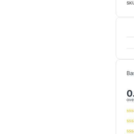
SK
Ba
0
over