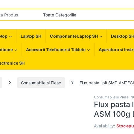
r:
ptop
Laptop SH
Componente Laptop SH
Desktop S
itoare
Accesorii Telefoane si Tablete
Aparatura si Inst
ectronice SH
Consumabile si Piese
Flux pasta lipit SMD AMT
Consumabile si Piese
,
N
Flux pasta
ASM 100g 
Availability:
Stoc epu