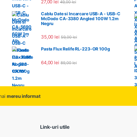
27,00
lei
49,00
lei
Cablu Date si Incarcare USB-A - USB-C
McDodo CA-3380 Angled 100W 1.2m
Negru
35,00
lei
59,00
lei
Pasta Flux Relife RL-223-OR 100g
64,00
lei
89,00
lei
amai
mereu informat
Link-uri utile