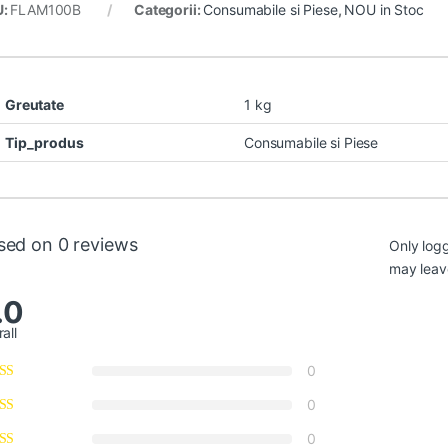
U:
FLAM100B
Categorii:
Consumabile si Piese
,
NOU in Stoc
Greutate
1 kg
Tip_produs
Consumabile si Piese
sed on 0 reviews
Only log
may leav
.0
all
0
0
0