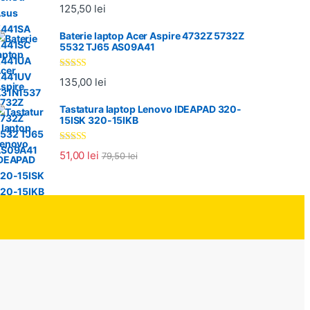
Evaluat la
125,50
lei
5.00
din 5
Baterie laptop Acer Aspire 4732Z 5732Z
5532 TJ65 AS09A41
Evaluat la
135,00
lei
5.00
din 5
Tastatura laptop Lenovo IDEAPAD 320-
15ISK 320-15IKB
Evaluat la
51,00
lei
79,50
lei
5.00
din 5