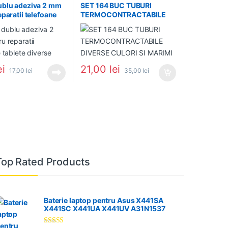
ublu adeziva 2 mm
SET 164 BUC TUBURI
paratii telefoane
TERMOCONTRACTABILE
diverse
DIVERSE CULORI SI MARIMI
ei
21,00
lei
17,00
lei
35,00
lei
Top Rated Products
Baterie laptop pentru Asus X441SA
X441SC X441UA X441UV A31N1537