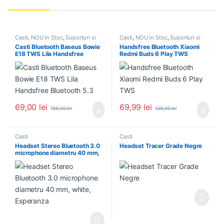
Casti
,
NOU in Stoc
,
Suporturi si
Casti
,
NOU in Stoc
,
Suporturi si
accesorii
accesorii
Casti Bluetooth Baseus Bowie
Handsfree Bluetooth Xiaomi
E18 TWS Lila Handsfree
Redmi Buds 6 Play TWS
Bluetooth 5.3
69,00
lei
69,99
lei
109,00
lei
139,00
lei
Casti
Casti
Headset Stereo Bluetooth 3.0
Headset Tracer Grade Negre
microphone diametru 40 mm,
white, Esperanza