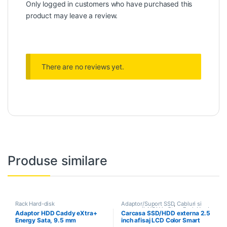
Only logged in customers who have purchased this
product may leave a review.
There are no reviews yet.
Produse similare
Rack Hard-disk
Adaptor/Suport SSD
,
Cabluri si
accesorii
,
NOU in Stoc
,
Rack Hard-
Adaptor HDD Caddy eXtra+
Carcasa SSD/HDD externa 2.5
disk
Energy Sata, 9.5 mm
inch afisaj LCD Color Smart