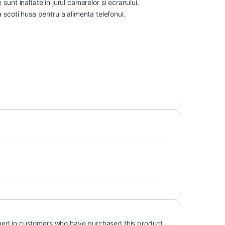
sunt inaltate in jurul camerelor si ecranului.
a scoti husa pentru a alimenta telefonul.
ged in customers who have purchased this product