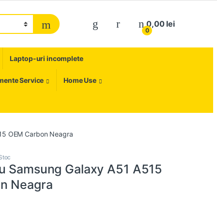
My Account
0,00
lei
0
Laptop-uri incomplete
umente Service
Home Use
515 OEM Carbon Neagra
Stoc
ru Samsung Galaxy A51 A515
n Neagra