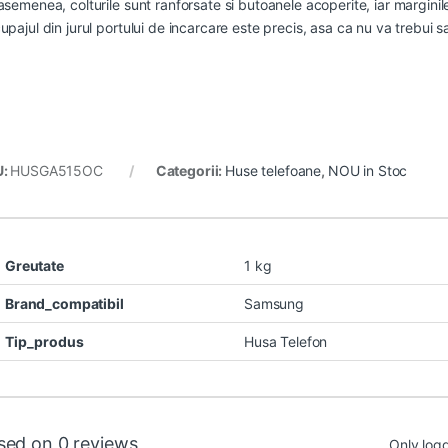
semenea, colturile sunt ranforsate si butoanele acoperite, iar marginile 
pajul din jurul portului de incarcare este precis, asa ca nu va trebui s
U:
HUSGA515OC
Categorii:
Huse telefoane
,
NOU in Stoc
Greutate
1 kg
Brand_compatibil
Samsung
Tip_produs
Husa Telefon
sed on 0 reviews
Only log