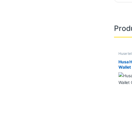
Prod
Huse te
Husa 
Wallet
origin