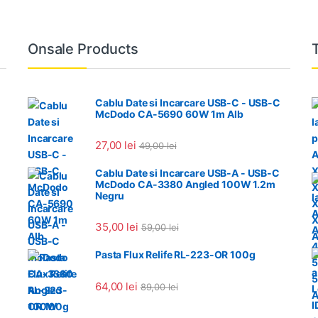
Onsale Products
Cablu Date si Incarcare USB-C - USB-C
McDodo CA-5690 60W 1m Alb
27,00
lei
49,00
lei
Cablu Date si Incarcare USB-A - USB-C
McDodo CA-3380 Angled 100W 1.2m
Negru
35,00
lei
59,00
lei
Pasta Flux Relife RL-223-OR 100g
64,00
lei
89,00
lei