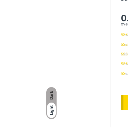
0
over
Dark
Light