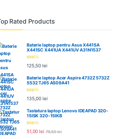
Top Rated Products
Baterie laptop pentru Asus X441SA
X441SC X441UA X441UV A31N1537
Evaluat la
125,50
lei
5.00
din 5
Baterie laptop Acer Aspire 4732Z 5732Z
5532 TJ65 AS09A41
Evaluat la
135,00
lei
5.00
din 5
Tastatura laptop Lenovo IDEAPAD 320-
15ISK 320-15IKB
Evaluat la
51,00
lei
79,50
lei
5.00
din 5