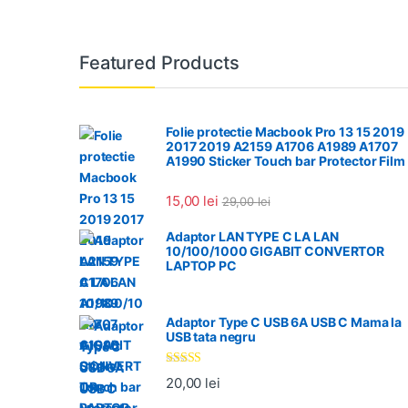
Featured Products
Folie protectie Macbook Pro 13 15 2019
2017 2019 A2159 A1706 A1989 A1707
A1990 Sticker Touch bar Protector Film
15,00
lei
29,00
lei
Adaptor LAN TYPE C LA LAN
10/100/1000 GIGABIT CONVERTOR
LAPTOP PC
Adaptor Type C USB 6A USB C Mama la
USB tata negru
Evaluat la
20,00
lei
5.00
din 5