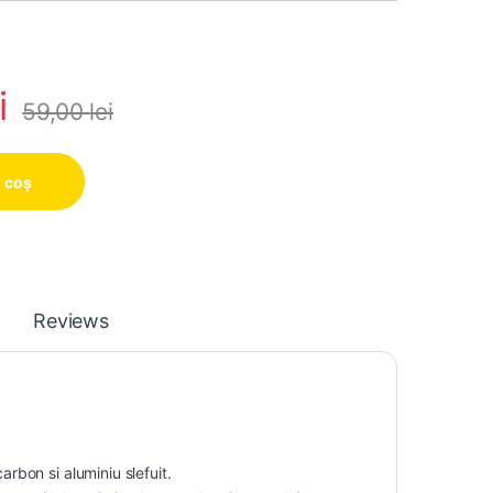
i
59,00
lei
 coș
Reviews
bon si aluminiu slefuit.