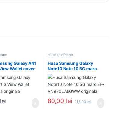
foane
Huse telefoane
msung Galaxy A41
Husa Samsung Galaxy
View Wallet cover
Note10 Note 10 5G maro
inala
EF-VN970LAEGWW
originala
80,00
lei
0
lei
115,00
lei