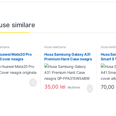
use similare
lefoane
Huse telefoane
Huse tele
Huawei Mate20 Pro
Husa Samsung Galaxy A31
Husa Sa
 Cover neagra
Premium Hard Case neagra
Smart S 
ala
GP-FPA315WSABW
alba orig
35,00
lei
70,0
85,00
lei