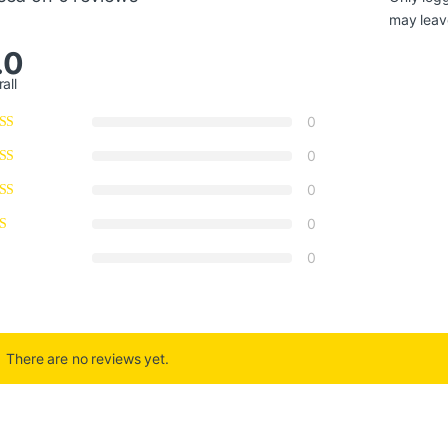
may leav
.0
all
0
0
0
0
0
There are no reviews yet.