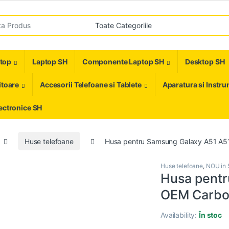
r:
ptop
Laptop SH
Componente Laptop SH
Desktop SH
toare
Accesorii Telefoane si Tablete
Aparatura si Instr
ectronice SH
Huse telefoane
Husa pentru Samsung Galaxy A51 A
Huse telefoane
,
NOU in 
Husa pent
OEM Carbo
Availability:
În stoc