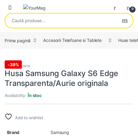
Skip to navigation
Skip to content
Open
0
Caută după:
Prima pagină
Accesorii Telefoane si Tablete
Huse tele
-
39%
Huse telefoane
Husa Samsung Galaxy S6 Edge
Transparenta/Aurie originala
Availability:
În stoc
Add to wishlist
Brand
Samsung