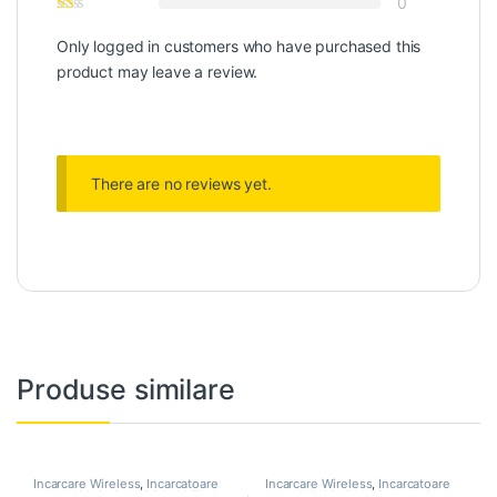
0
Only logged in customers who have purchased this
product may leave a review.
There are no reviews yet.
Produse similare
Incarcare Wireless
,
Incarcatoare
Incarcare Wireless
,
Incarcatoare
Auto
,
NOU in Stoc
,
PROMOTII
Auto
,
NOU in Stoc
,
Suporturi