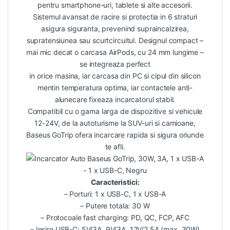
pentru smartphone-uri, tablete si alte accesorii.
Sistemul avansat de racire si protectia in 6 straturi
asigura siguranta, prevenind supraincalzirea,
supratensiunea sau scurtcircuitul. Designul compact –
mai mic decat o carcasa AirPods, cu 24 mm lungime –
se integreaza perfect
in orice masina, iar carcasa din PC si cipul din silicon
mentin temperatura optima, iar contactele anti-
alunecare fixeaza incarcatorul stabil.
Compatibil cu o gama larga de dispozitive si vehicule
12-24V, de la autoturisme la SUV-uri si camioane,
Baseus GoTrip ofera incarcare rapida si sigura oriunde
te afli.
Caracteristici:
– Porturi: 1 x USB-C, 1 x USB-A
– Putere totala: 30 W
– Protocoale fast charging: PD, QC, FCP, AFC
– Iesire USB-C: 5V/3A, 9V/3A, 12V/2.5A (max. 30W)