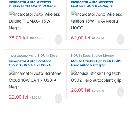
Incarcator Auto Wireless
Incarcator Auto Wireless
Telefoane
Dudao F12MAX+ 15W Negru
telefon 15W 1.67A Negru
HOCO
78,00
lei
62,00
lei
115,00
lei
93,00
lei
Incarcatoare Auto
,
NOU in Stoc
NOU in Stoc
,
Sticker Mouse
Incarcator Auto Borofone
Mouse Sticker Logitech G502
Cloud 18W 3A 1 x USB-A
Hero autocolant grip
Negru
28,00
lei
59,00
lei
22,00
lei
41,00
lei