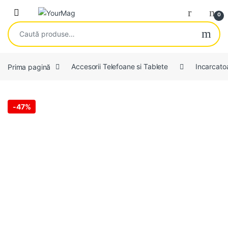
Skip to navigation
Skip to content
Open
0
Caută după:
Prima pagină
Accesorii Telefoane si Tablete
Incarcato
-
47%