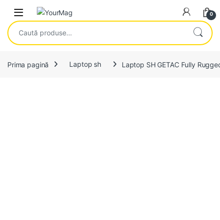
Skip to navigation
Skip to content
Open
0
Caută după:
Prima pagină
Laptop sh
Laptop SH GETAC Fully Rugge