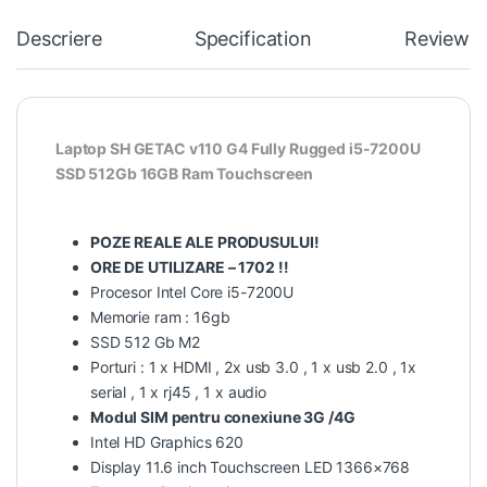
Descriere
Specification
Reviews
Laptop SH GETAC v110 G4 Fully Rugged i5-7200U
SSD 512Gb 16GB Ram Touchscreen
POZE REALE ALE PRODUSULUI!
ORE DE UTILIZARE – 1702 !!
Procesor Intel Core i5-7200U
Memorie ram : 16gb
SSD 512 Gb M2
Porturi : 1 x HDMI , 2x usb 3.0 , 1 x usb 2.0 , 1x
serial , 1 x rj45 , 1 x audio
Modul SIM pentru conexiune 3G /4G
Intel HD Graphics 620
Display 11.6 inch Touchscreen LED 1366×768