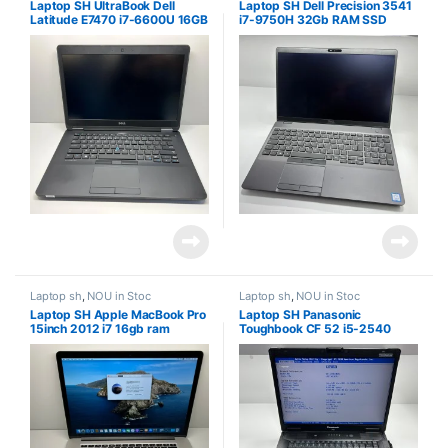
Laptop SH UltraBook Dell
Laptop SH Dell Precision 3541
Latitude E7470 i7-6600U 16GB
i7-9750H 32Gb RAM SSD
RAM DDR4 SSD 256
NVME 512 GB
Laptop sh
,
NOU in Stoc
Laptop sh
,
NOU in Stoc
Laptop SH Apple MacBook Pro
Laptop SH Panasonic
15inch 2012 i7 16gb ram
Toughbook CF 52 i5-2540
display retina
RAM 8GB SSD 120GB aliaj de
magneziu diagnoza auto