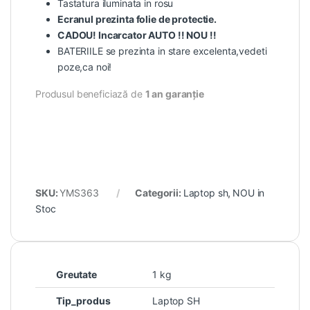
Tastatura iluminata in rosu
Ecranul prezinta folie de protectie.
CADOU! Incarcator AUTO !! NOU !!
BATERIILE se prezinta in stare excelenta,vedeti
poze,ca noi!
Produsul beneficiază de
1 an garanție
SKU:
YMS363
Categorii:
Laptop sh
,
NOU in
Stoc
Greutate
1 kg
Tip_produs
Laptop SH