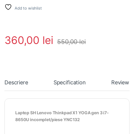
Add to wishlist
360,00
lei
550,00
lei
Descriere
Specification
Reviews
Laptop SH Lenovo Thinkpad X1 YOGA gen 3 i7-
8650U incomplet/piese YNC132