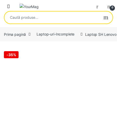
Skip to navigation
Skip to content
Open
0
Caută după:
Prima pagină
Laptop-uri-Incomplete
Laptop SH Lenovo
-
35%