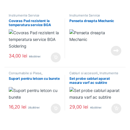
Instrumente Service
Instrumente Service
Covoras Pad rezistent la
Penseta dreapta Mechanic
temperatura service BGA
Soldering
34,00
lei
69,00
lei
Consumabile si Piese
,
Cabluri si accesorii
,
Instrumente
Instrumente Service
Service
Suport pentru letcon cu burete
Set probe cabluri aparat
masura varf ac subtire
16,20
lei
29,00
lei
25,80
lei
40,00
lei