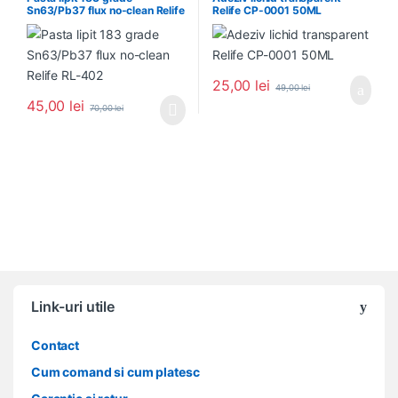
Sn63/Pb37 flux no-clean Relife
Relife CP-0001 50ML
RL-402
25,00
lei
49,00
lei
45,00
lei
70,00
lei
Link-uri utile
Contact
Cum comand si cum platesc