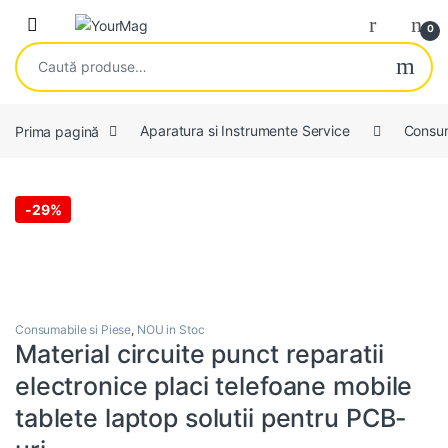
Skip to navigation
Skip to content
Open
0
Caută după:
Prima pagină
Aparatura si Instrumente Service
Consum
-
29%
Consumabile si Piese
,
NOU in Stoc
Material circuite punct reparatii
electronice placi telefoane mobile
tablete laptop solutii pentru PCB-