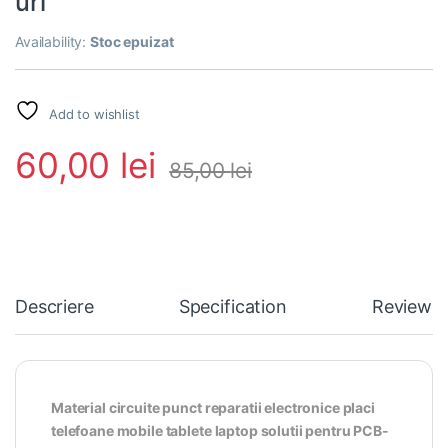
uri
Availability:
Stoc epuizat
Add to wishlist
60,00
lei
85,00
lei
Descriere
Specification
Reviews
Material circuite punct reparatii electronice placi
telefoane mobile tablete laptop solutii pentru PCB-