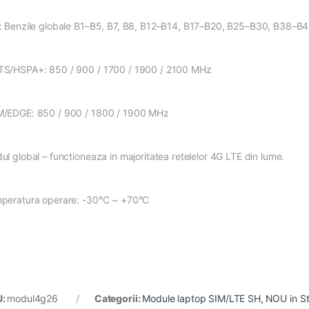
: Benzile globale B1–B5, B7, B8, B12–B14, B17–B20, B25–B30, B38–B
S/HSPA+: 850 / 900 / 1700 / 1900 / 2100 MHz
/EDGE: 850 / 900 / 1800 / 1900 MHz
ul global – functioneaza in majoritatea retelelor 4G LTE din lume.
peratura operare: -30°C ~ +70°C
U:
modul4g26
Categorii:
Module laptop SIM/LTE SH
,
NOU in S