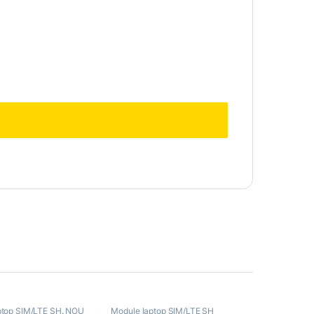
ptop SIM/LTE SH
,
NOU
Module laptop SIM/LTE SH