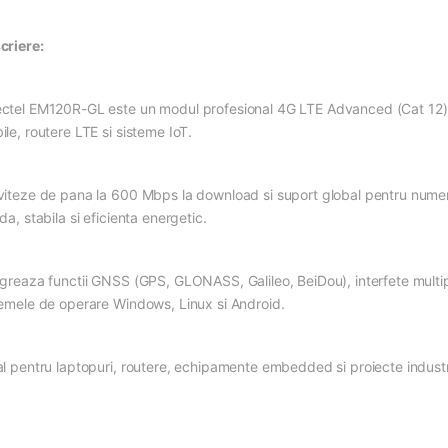
criere:
ctel EM120R-GL este un modul profesional 4G LTE Advanced (Cat 12) i
le, routere LTE si sisteme IoT.
viteze de pana la 600 Mbps la download si suport global pentru numer
da, stabila si eficienta energetic.
egreaza functii GNSS (GPS, GLONASS, Galileo, BeiDou), interfete multip
temele de operare Windows, Linux si Android.
al pentru laptopuri, routere, echipamente embedded si proiecte industr