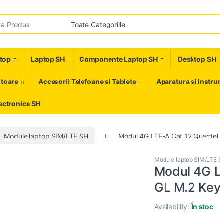
r:
ptop
Laptop SH
Componente Laptop SH
Desktop SH
toare
Accesorii Telefoane si Tablete
Aparatura si Instr
ectronice SH
Module laptop SIM/LTE SH
Modul 4G LTE-A Cat 12 Quecte
Module laptop SIM/LTE
Modul 4G L
GL M.2 Key
Availability:
În stoc