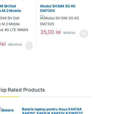
M SH Dell
Modul SH SIM 3G 4G
 M.2 Mobile
EM7305
nd 4G LTE WWAN
35,00
lei
99,00
lei
0
lei
150,00
lei
Top Rated Products
Baterie laptop pentru Asus X441SA
X441SC X441UA X441UV A31N1537