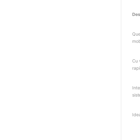
Des
Que
mobi
Cu 
rapi
Int
sis
Ide