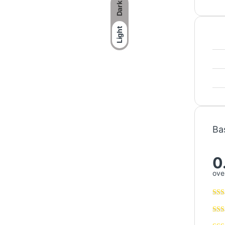
Dark
Light
Ba
0
over