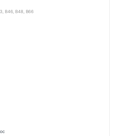
43, B46, B48, B66
toc