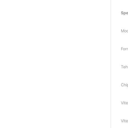
Spec
Mod
For
Teh
Chi
Vit
Vit