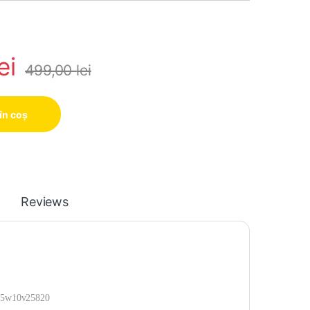
ei
499,00
lei
în coș
Reviews
 5w10v25820