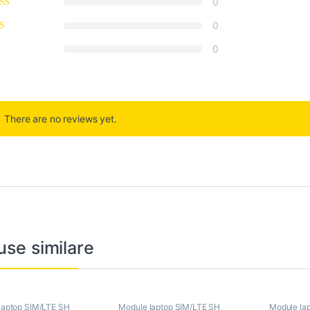
0
0
0
There are no reviews yet.
use similare
laptop SIM/LTE SH
Module laptop SIM/LTE SH
Module la