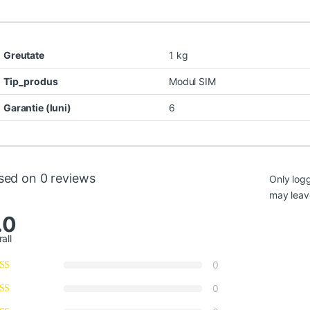
Greutate
1 kg
Tip_produs
Modul SIM
Garantie (luni)
6
sed on 0 reviews
Only log
may leav
.0
all
0
0