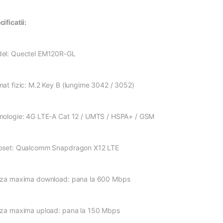
ificatii:
el: Quectel EM120R-GL
mat fizic: M.2 Key B (lungime 3042 / 3052)
nologie: 4G LTE-A Cat 12 / UMTS / HSPA+ / GSM
pset: Qualcomm Snapdragon X12 LTE
eza maxima download: pana la 600 Mbps
eza maxima upload: pana la 150 Mbps