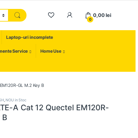
My Account
0,00
lei
0
Laptop-uri incomplete
umente Service
Home Use
l EM120R-GL M.2 Key B
 SH
,
NOU in Stoc
TE-A Cat 12 Quectel EM120R-
 B