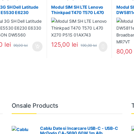
in Stoc
3G SH Dell Latitude
Modul SIM SH LTE Lenovo
Modul SI
 E5530 E6230
Thinkpad T470 T570 L470
DW5811e
 ERICSSON DW5560
X270 P51S 01AX743
Broadba
MR7VT
00
lei
125,00
lei
99,00
lei
190,00
lei
80,0
Onsale Products
Cablu Date si Incarcare USB-C - USB-C
McDodo CA-5690 60W 1m Alb