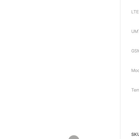
LTE
UMT
GSM
Mod
Tem
SK