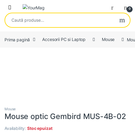
Skip to navigation
Skip to content
Open
0
Caută după:
Prima pagină
Accesorii PC si Laptop
Mouse
Mou
Mouse
Mouse optic Gembird MUS-4B-02
Availability:
Stoc epuizat