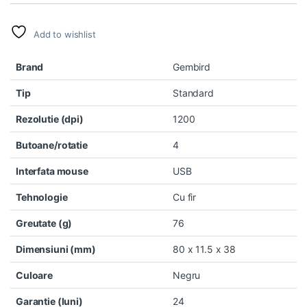
Add to wishlist
Brand
Gembird
Tip
Standard
Rezolutie (dpi)
1200
Butoane/rotatie
4
Interfata mouse
USB
Tehnologie
Cu fir
Greutate (g)
76
Dimensiuni (mm)
80 x 11.5 x 38
Culoare
Negru
Garantie (luni)
24