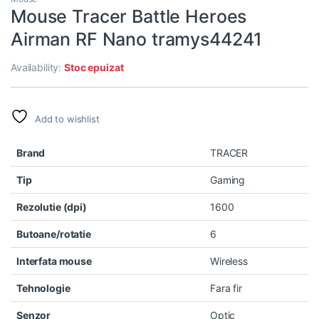
Mouse Tracer Battle Heroes
Airman RF Nano tramys44241
Availability:
Stoc epuizat
Add to wishlist
Brand
TRACER
Tip
Gaming
Rezolutie (dpi)
1600
Butoane/rotatie
6
Interfata mouse
Wireless
Tehnologie
Fara fir
Senzor
Optic