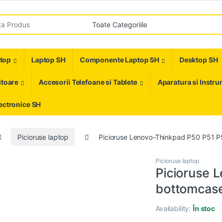
r:
ptop
Laptop SH
Componente Laptop SH
Desktop SH
toare
Accesorii Telefoane si Tablete
Aparatura si Instr
ectronice SH
Picioruse laptop
Picioruse Lenovo-Thinkpad P50 P51 
Picioruse laptop
Picioruse 
bottomcas
Availability:
În stoc