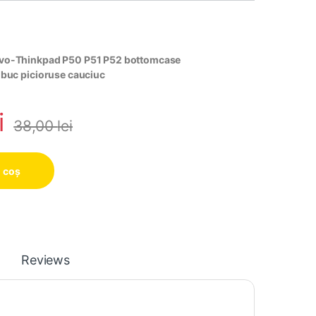
ovo-Thinkpad P50 P51 P52 bottomcase
 buc picioruse cauciuc
i
38,00
lei
 coș
Reviews