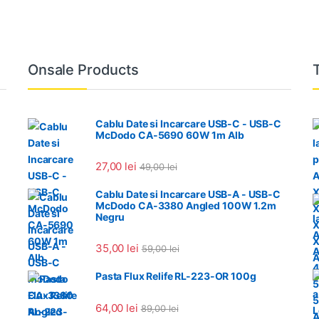
Onsale Products
Cablu Date si Incarcare USB-C - USB-C
McDodo CA-5690 60W 1m Alb
27,00
lei
49,00
lei
Cablu Date si Incarcare USB-A - USB-C
McDodo CA-3380 Angled 100W 1.2m
Negru
35,00
lei
59,00
lei
Pasta Flux Relife RL-223-OR 100g
64,00
lei
89,00
lei