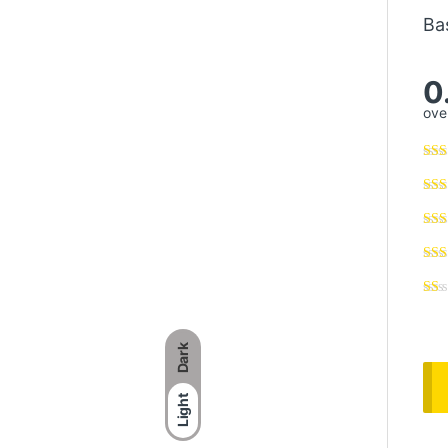
Ba
0
over
Dark
Light