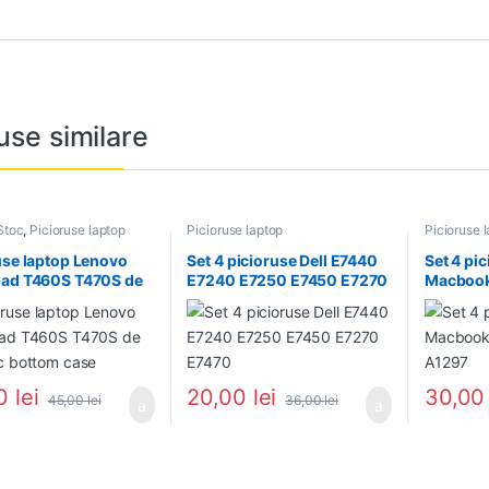
use similare
Stoc
,
Picioruse laptop
Picioruse laptop
Picioruse 
use laptop Lenovo
Set 4 picioruse Dell E7440
Set 4 pi
pad T460S T470S de
E7240 E7250 E7450 E7270
Macbook
c bottom case
E7470
A1297
00
lei
20,00
lei
30,0
45,00
lei
36,00
lei