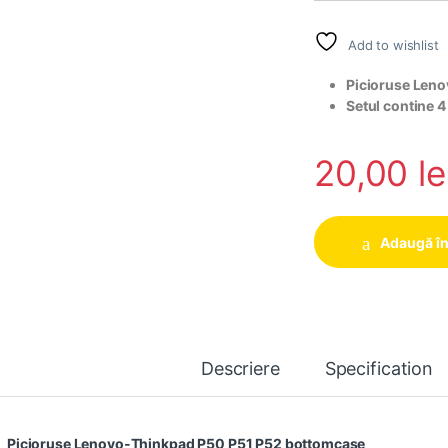
Add to wishlist
Picioruse Len
Setul contine 4
20,00
le
Adaugă în
Descriere
Specification
Picioruse Lenovo-Thinkpad P50 P51 P52 bottomcase