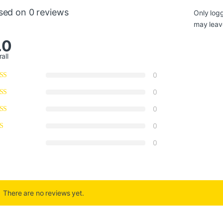
sed on 0 reviews
Only log
may leav
.0
all
0
0
0
0
0
There are no reviews yet.