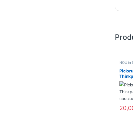
Prod
NOU in 
Picior
Think
cauciu
20,