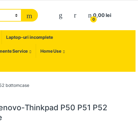
My Account
0,00
lei
0
Laptop-uri incomplete
umente Service
Home Use
P52 bottomcase
Lenovo-Thinkpad P50 P51 P52
e