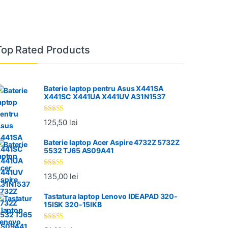
Top Rated Products
Baterie laptop pentru Asus X441SA
X441SC X441UA X441UV A31N1537
Evaluat la
125,50
lei
5.00
din 5
Baterie laptop Acer Aspire 4732Z 5732Z
5532 TJ65 AS09A41
Evaluat la
135,00
lei
5.00
din 5
Tastatura laptop Lenovo IDEAPAD 320-
15ISK 320-15IKB
Evaluat la