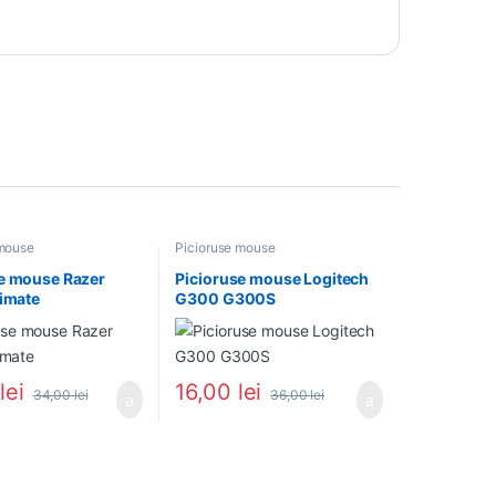
 mouse
Picioruse mouse
e mouse Razer
Picioruse mouse Logitech
timate
G300 G300S
0
lei
16,00
lei
34,00
lei
36,00
lei