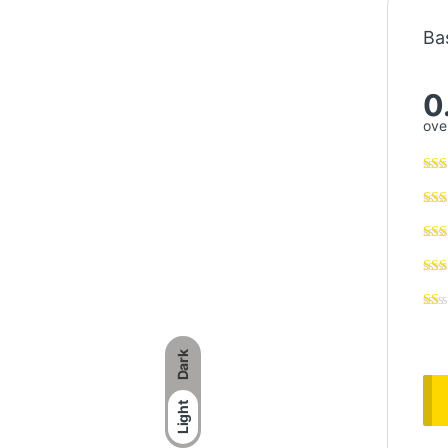
Ba
0
over
Dark
Light