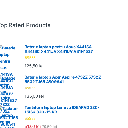
Top Rated Products
Baterie laptop pentru Asus X441SA
X441SC X441UA X441UV A31N1537
Evaluat la
125,50
lei
5.00
din 5
Baterie laptop Acer Aspire 4732Z 5732Z
5532 TJ65 AS09A41
Evaluat la
135,00
lei
5.00
din 5
Tastatura laptop Lenovo IDEAPAD 320-
15ISK 320-15IKB
Evaluat la
51,00
lei
79,50
lei