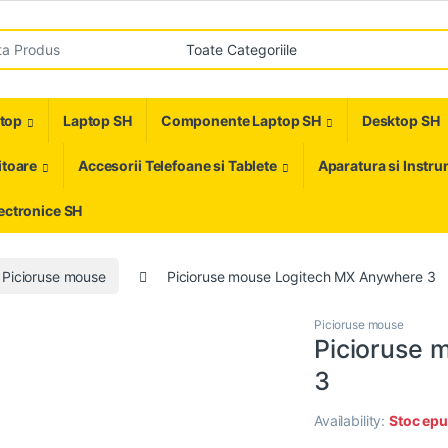
r:
ptop
Laptop SH
Componente Laptop SH
Desktop SH
toare
Accesorii Telefoane si Tablete
Aparatura si Instr
ectronice SH
Picioruse mouse
Picioruse mouse Logitech MX Anywhere 3
Picioruse mouse
Picioruse 
3
Availability:
Stoc epu