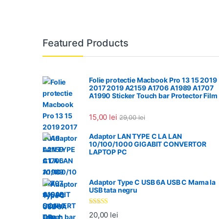
Featured Products
Folie protectie Macbook Pro 13 15 2019
2017 2019 A2159 A1706 A1989 A1707
A1990 Sticker Touch bar Protector Film
15,00
lei
29,00
lei
Adaptor LAN TYPE C LA LAN
10/100/1000 GIGABIT CONVERTOR
LAPTOP PC
Adaptor Type C USB 6A USB C Mama la
USB tata negru
Evaluat la
20,00
lei
5.00
din 5