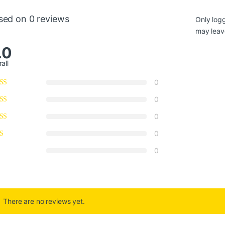
sed on 0 reviews
Only log
may leav
.0
all
0
0
0
0
0
There are no reviews yet.