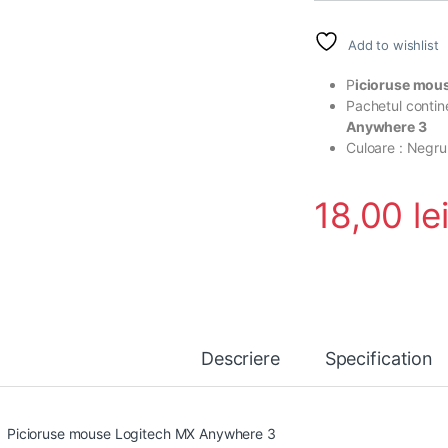
Add to wishlist
P
icioruse mou
Pachetul contine
Anywhere 3
Culoare : Negru
18,00
le
Descriere
Specification
Picioruse mouse Logitech MX Anywhere 3