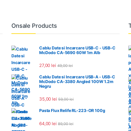
Onsale Products
Cablu Date si Incarcare USB-C - USB-C
McDodo CA-5690 60W 1m Alb
27,00
lei
49,00
lei
Cablu Date si Incarcare USB-A - USB-C
McDodo CA-3380 Angled 100W 1.2m
Negru
35,00
lei
59,00
lei
Pasta Flux Relife RL-223-OR 100g
64,00
lei
89,00
lei