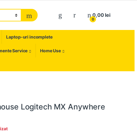
My Account
0,00
lei
0
Laptop-uri incomplete
umente Service
Home Use
mouse Logitech MX Anywhere
izat