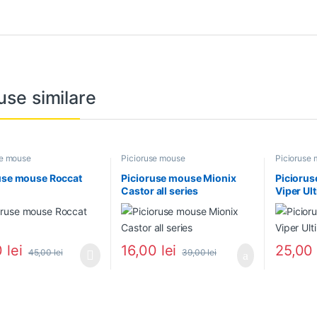
use similare
se mouse
Picioruse mouse
Picioruse
use mouse Roccat
Picioruse mouse Mionix
Piciorus
Castor all series
Viper Ul
0
lei
16,00
lei
25,0
45,00
lei
39,00
lei