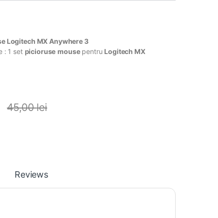
se Logitech MX Anywhere 3
 : 1 set
picioruse
mouse
pentru
Logitech MX
i
45,00
lei
Reviews