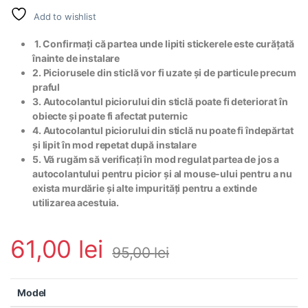
Add to wishlist
1. Confirmați că partea unde lipiti stickerele este curățată
înainte de instalare
2. Piciorusele din sticlă vor fi uzate și de particule precum
praful
3. Autocolantul piciorului din sticlă poate fi deteriorat în
obiecte și poate fi afectat puternic
4. Autocolantul piciorului din sticlă nu poate fi îndepărtat
și lipit în mod repetat după instalare
5. Vă rugăm să verificați în mod regulat partea de jos a
autocolantului pentru picior și al mouse-ului pentru a nu
exista murdărie și alte impurități pentru a extinde
utilizarea acestuia.
61,00
lei
95,00
lei
Model