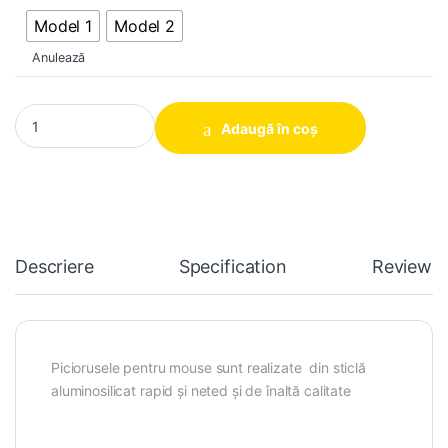
Model 1
Model 2
Anulează
Picioruse Pads Glass mouse Logitech G PRO Wireless GPW GPW
Adaugă în coș
Descriere
Specification
Reviews
Piciorusele pentru mouse sunt realizate din sticlă
aluminosilicat
rapid și neted și de înaltă calitate