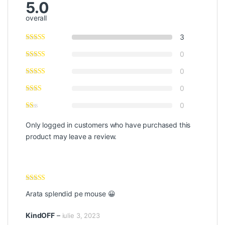
5.0
overall
3
0
0
0
0
Only logged in customers who have purchased this
product may leave a review.
Evaluat la
5
Arata splendid pe mouse 😀
din 5
KindOFF
–
iulie 3, 2023