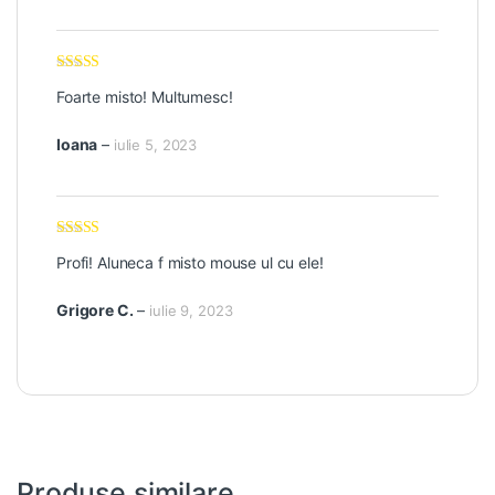
Evaluat la
5
Foarte misto! Multumesc!
din 5
Ioana
–
iulie 5, 2023
Evaluat la
5
Profi! Aluneca f misto mouse ul cu ele!
din 5
Grigore C.
–
iulie 9, 2023
Produse similare