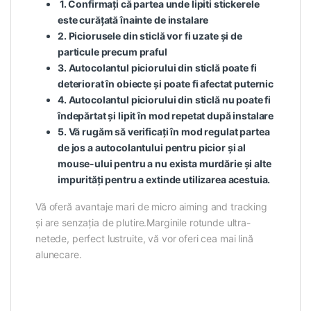
1. Confirmați că partea unde lipiti stickerele
este curățată înainte de instalare
2. Piciorusele din sticlă vor fi uzate și de
particule precum praful
3. Autocolantul piciorului din sticlă poate fi
deteriorat în obiecte și poate fi afectat puternic
4. Autocolantul piciorului din sticlă nu poate fi
îndepărtat și lipit în mod repetat după instalare
5. Vă rugăm să verificați în mod regulat partea
de jos a autocolantului pentru picior și al
mouse-ului pentru a nu exista murdărie și alte
impurități pentru a extinde utilizarea acestuia.
Vă oferă avantaje mari de micro aiming and tracking
și are senzația de plutire.Marginile rotunde ultra-
netede, perfect lustruite, vă vor oferi cea mai lină
alunecare.