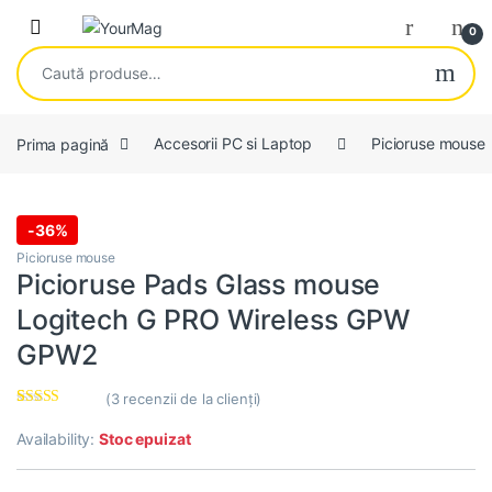
Skip to navigation
Skip to content
Open
0
Caută după:
Prima pagină
Accesorii PC si Laptop
Picioruse mouse
-
36%
Picioruse mouse
Picioruse Pads Glass mouse
Logitech G PRO Wireless GPW
GPW2
(
3
recenzii de la clienți)
Evaluat la
3
5.00
din 5 pe
Availability:
Stoc epuizat
baza a
evaluări de la
clienți