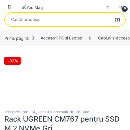
Skip to navigation
Skip to content
Open
0
Caută după:
Prima pagină
Accesorii PC si Laptop
Cabluri si accesor
-
33%
Adaptor/Suport SSD
,
Cabluri si accesorii
,
NOU in Stoc
Rack UGREEN CM767 pentru SSD
M.2 NVMe Gri