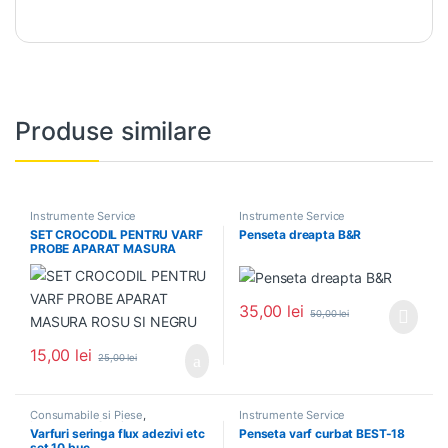
Produse similare
Instrumente Service
Instrumente Service
SET CROCODIL PENTRU VARF
Penseta dreapta B&R
PROBE APARAT MASURA
ROSU SI NEGRU
35,00
lei
50,00
lei
15,00
lei
25,00
lei
Consumabile si Piese
,
Instrumente Service
Instrumente Service
Varfuri seringa flux adezivi etc
Penseta varf curbat BEST-18
set 10 buc