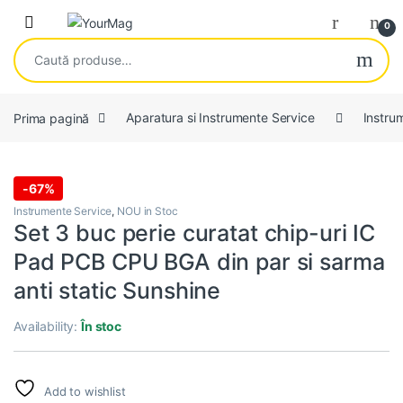
Skip to navigation
Skip to content
Open
0
Caută după:
Prima pagină
Aparatura si Instrumente Service
Instru
-
67%
Instrumente Service
,
NOU in Stoc
Set 3 buc perie curatat chip-uri IC
Pad PCB CPU BGA din par si sarma
anti static Sunshine
Availability:
În stoc
Add to wishlist