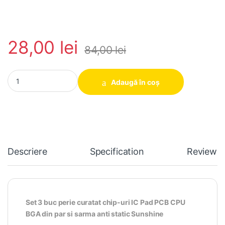
28,00
lei
84,00
lei
Set 3 buc perie curatat chip-uri IC Pad PCB CPU BGA din par si sa
Adaugă în coș
Descriere
Specification
Reviews
Set 3 buc perie curatat chip-uri IC Pad PCB CPU
BGA din par si sarma anti static Sunshine