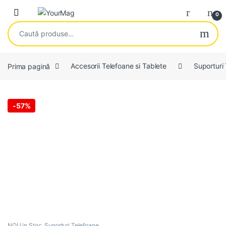
Skip to navigation
Skip to content
Open
0
Caută după:
Prima pagină
Accesorii Telefoane si Tablete
Suporturi
-
57%
NOU in Stoc
,
Suporturi Telefoane