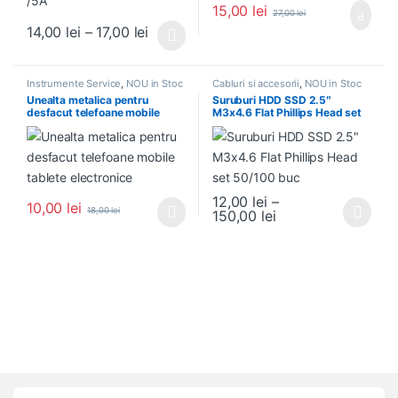
15,00
lei
27,00
lei
Interval de prețuri: 14,00 lei până la 17
14,00
lei
–
17,00
lei
Acest produs are mai multe variații. Opțiunile pot fi alese în pagin
Instrumente Service
,
NOU in Stoc
Cabluri si accesorii
,
NOU in Stoc
Unealta metalica pentru
Suruburi HDD SSD 2.5″
desfacut telefoane mobile
M3x4.6 Flat Phillips Head set
tablete electronice
50/100 buc
12,00
lei
–
10,00
lei
18,00
lei
Interval de prețuri:
150,00
lei
Acest produs are mai multe variații. Opțiunile pot fi alese în pagin
Acest produs are mai multe variați