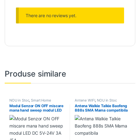
There are no reviews yet.
Produse similare
NOU in Stoc
,
Smart Home
Antene WIFI
,
NOU in Stoc
Modul Senzor ON OFF miscare
Antena Walkie Talkie Baofeng
mana hand sweep modul LED
888s SMA Mama compatibila
DC 5V-24V 3A /5A