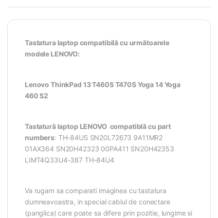
Tastatura laptop compatibilă cu următoarele
modele LENOVO:
Lenovo ThinkPad 13 T460S T470S Yoga 14 Yoga
460 S2
Tastatură laptop LENOVO compatiblă cu part
numbers
: TH-84US SN20L72673 9A11MR2
01AX364 SN20H42323 00PA411 SN20H42353
LIMT4Q33U4-387 TH-84U4
Va rugam sa comparati imaginea cu tastatura
dumneavoastra, in special cablul de conectare
(panglica) care poate sa difere prin pozitie, lungime si