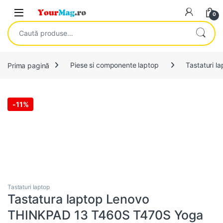
Skip to navigation
Skip to content
Open
0
Caută după:
Prima pagină
Piese si componente laptop
Tastaturi l
-
11%
Tastaturi laptop
Tastatura laptop Lenovo
THINKPAD 13 T460S T470S Yoga