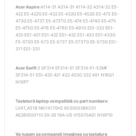
Acer Aspire
A114-31 A314-31 A114-32 A314-32 E5-
422 E5-422G E5-432 E5-432G E5-452G E5-473 E5-
473G E5-473T E5-473TG E5-474 E5-474G E5-475
E5-475G E5-476 E5-476G E5-491G ES1-332 ES1-
420 ES1-421 ES1-422 ES1-432 ES1-433 ES1-433G
F5-573G E5-573 E5-573T E5-573TG E5-573G ES1-
311 ES1-331
Acer Swift
3 SF314 SF314-51 SF314-51-53MF
SF314-51 ES1-420 421 432 433G 332 491 N16Q1
N16P7
Tastatură laptop compatiblă cu part numbers:
LV4T_A51B NKI14170H2 9030033BKC01
AE28VE00110 SX-26 18A-US V15070AS1 N16P10
Va rugam sa comparati imaginea cu tastatura