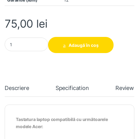
75,00
lei
Tastatura laptop pentru ACER ASPIRE Aspire A114-31 A314-31 
Adaugă în coș
Descriere
Specification
Reviews
Tastatura laptop compatibilă cu următoarele
modele Acer: