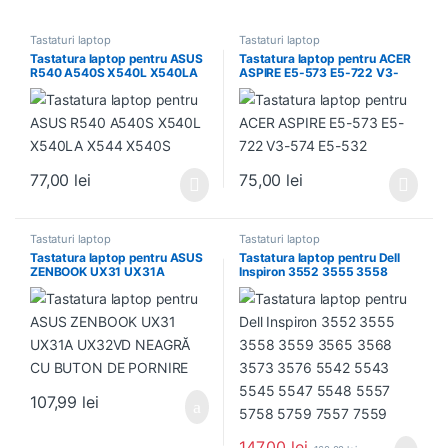
Tastaturi laptop
Tastaturi laptop
Tastatura laptop pentru ASUS
Tastatura laptop pentru ACER
R540 A540S X540L X540LA
ASPIRE E5-573 E5-722 V3-
X544 X540S
574 E5-532
77,00
lei
75,00
lei
Tastaturi laptop
Tastaturi laptop
Tastatura laptop pentru ASUS
Tastatura laptop pentru Dell
ZENBOOK UX31 UX31A
Inspiron 3552 3555 3558
UX32VD NEAGRĂ CU BUTON
3559 3565 3568 3573 3576
DE PORNIRE
5542 5543 5545 5547 5548
5557 5758 5759 7557 7559
107,99
lei
147,00
lei