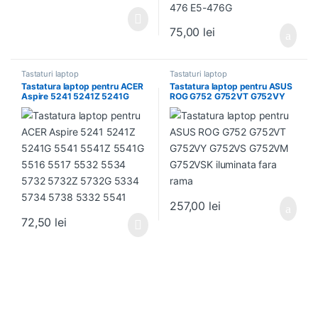
75,00
lei
Tastaturi laptop
Tastaturi laptop
Tastatura laptop pentru ACER
Tastatura laptop pentru ASUS
Aspire 5241 5241Z 5241G
ROG G752 G752VT G752VY
5541 5541Z 5541G 5516 5517
G752VS G752VM G752VSK
5532 5534 5732 5732Z
iluminata fara rama
5732G 5334 5734 5738 5332
5541
257,00
lei
72,50
lei