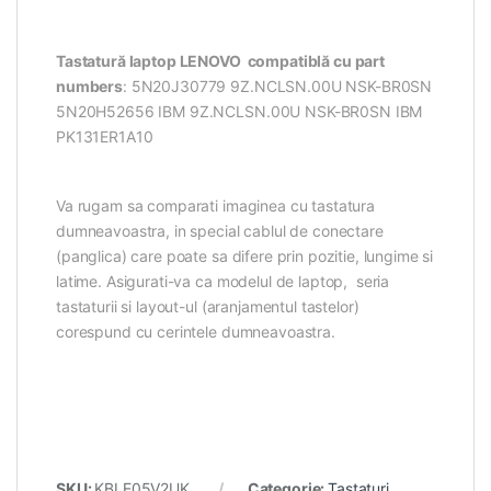
Tastatură laptop LENOVO compatiblă cu part
numbers
: 5N20J30779 9Z.NCLSN.00U NSK-BR0SN
5N20H52656 IBM 9Z.NCLSN.00U
NSK-BR0SN IBM
PK131ER1A10
Va rugam sa comparati imaginea cu tastatura
dumneavoastra, in special cablul de conectare
(panglica) care poate sa difere prin pozitie, lungime si
latime. Asigurati-va ca modelul de laptop, seria
tastaturii si layout-ul (aranjamentul tastelor)
corespund cu cerintele dumneavoastra.
SKU:
KBLE05V2UK
Categorie:
Tastaturi