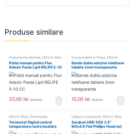
Produse similare
Instrumente Service
,
NOU in Stoc
Consumabile si Piese
,
NOU in
Stoc
Pistol manual pentru Flux
Banda dublu adeziva telefoane
Adeziv Pasta Lipit RELIFE 5-10
tablete 2mm transparenta
CC
33,00
lei
10,00
lei
60,00
lei
19,00
lei
NOU in Stoc
,
Termostate
Cabluri si accesorii
,
NOU in Stoc
Termostat Digital control
Suruburi HDD SSD 2.5″
temperatura racire incalzire
M3x4.6 Flat Phillips Head set
220V STC-1000
50/100 buc