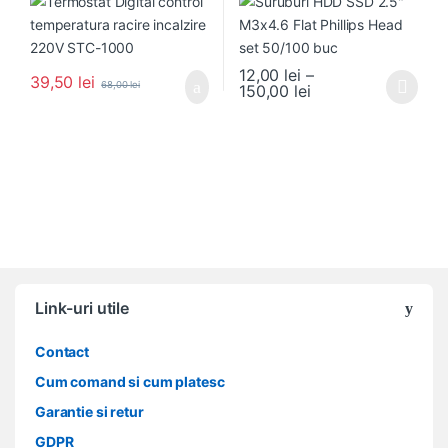
12,00
lei
–
39,50
lei
68,00
lei
Interval de prețuri:
150,00
lei
Acest produs are mai multe variați
Link-uri utile
Contact
Cum comand si cum platesc
Garantie si retur
GDPR