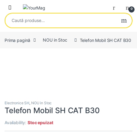
Skip to navigation
Skip to content
Open
0
Caută după:
Prima pagină
NOU in Stoc
Telefon Mobil SH CAT B30
Electronice SH
,
NOU in Stoc
Telefon Mobil SH CAT B30
Availability:
Stoc epuizat