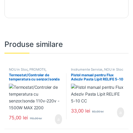
Produse similare
NOU in Stoc
,
PROMOTII
,
Instrumente Service
,
NOU in Stoc
Termostate
Termostat/Controler de
Pistol manual pentru Flux
temperatura cu senzor/sonda
Adeziv Pasta Lipit RELIFE 5-10
110v-220v – 1500W MAX
CC
2200
33,00
lei
60,00
lei
75,00
lei
110,00
lei