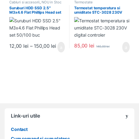
Cabluri si accesorii
,
NOU in Stoc
Termostate
Suruburi HDD SSD 2.5″
Termostat temperatura si
M3x4.6 Flat Phillips Head set
umiditate STC-3028 230V
50/100 buc
digital controler
Interval de prețuri: 12,00 lei până la
85,00
lei
12,00
lei
–
150,00
lei
140,00
lei
Acest produs are mai multe variații. Opțiunile pot fi alese în pagin
Link-uri utile
Contact
Cum comand si cum platesc