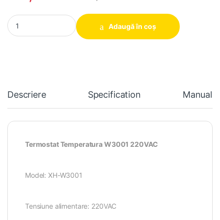
Termostat Temperatura W3001 220VAC quantity
Adaugă în coș
Descriere
Specification
Manual In
Termostat Temperatura W3001 220VAC
Model: XH-W3001
Tensiune alimentare: 220VAC