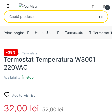
Skip to navigation
Skip to content
Open
0
Caută după:
Prima pagină
Home Use
Termostate
Termostat
-
38%
NOU in Stoc
,
Termostate
Termostat Temperatura W3001
220VAC
Availability:
În stoc
Add to wishlist
32,00
lei
52,00
lei