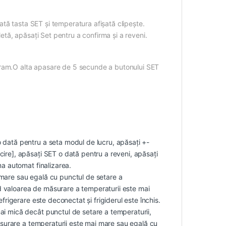
tă tasta SET și temperatura afișată clipește.
ă, apăsați Set pentru a confirma și a reveni.
gram.O alta apasare de 5 secunde a butonului SET
 dată pentru a seta modul de lucru, apăsați +-
ire], apăsați SET o dată pentru a reveni, apăsați
ma automat finalizarea.
mare sau egală cu punctul de setare a
ând valoarea de măsurare a temperaturii este mai
frigerare este deconectat și frigiderul este închis.
ai mică decât punctul de setare a temperaturii,
măsurare a temperaturii este mai mare sau egală cu