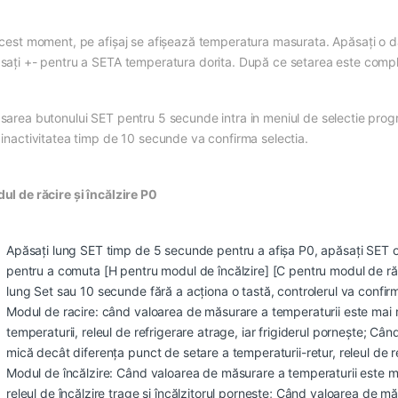
acest moment, pe afișaj se afișează temperatura masurata. Apăsați o da
sați +- pentru a SETA temperatura dorita. După ce setarea este complet
sarea butonului SET pentru 5 secunde intra in meniul de selectie pro
 inactivitatea timp de 10 secunde va confirma selectia.
ul de răcire și încălzire P0
Apăsați lung SET timp de 5 secunde pentru a afișa P0, apăsați SET o
pentru a comuta [H pentru modul de încălzire] [C pentru modul de răc
lung Set sau 10 secunde fără a acționa o tastă, controlerul va confir
Modul de racire: când valoarea de măsurare a temperaturii este mai 
temperaturii, releul de refrigerare atrage, iar frigiderul pornește; C
mică decât diferența punct de setare a temperaturii-retur, releul de re
Modul de încălzire: Când valoarea de măsurare a temperaturii este m
releul de încălzire trage și încălzitorul pornește; Când valoarea de 