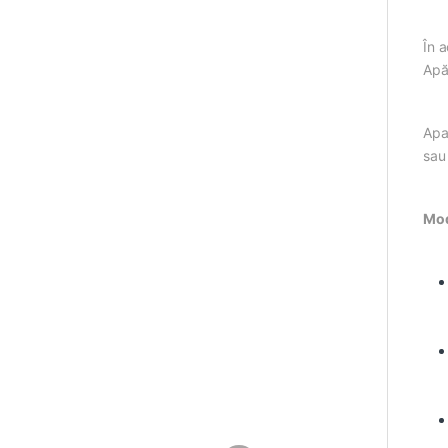
În 
Apă
Apa
sau
Mod