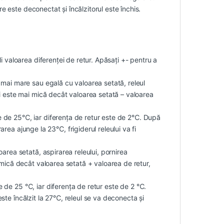
re este deconectat și încălzitorul este închis.
 valoarea diferenței de retur. Apăsați +- pentru a
mai mare sau egală cu valoarea setată, releul
i este mai mică decât valoarea setată – valoarea
e de 25℃, iar diferența de retur este de 2℃. După
rarea ajunge la 23℃, frigiderul releului va fi
area setată, aspirarea releului, pornirea
 mică decât valoarea setată + valoarea de retur,
 de 25 ℃, iar diferența de retur este de 2 ℃.
 este încălzit la 27℃, releul se va deconecta și