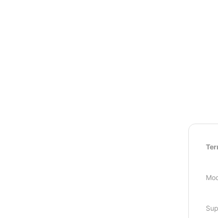
Ter
Modu
Sup