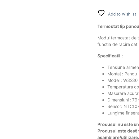
Add to wishlist
Termostat tip panou
Modul termostat de t
functia de racire cat 
Specificatii
:
Tensiune alimen
Montaj : Panou
Model : W3230
Temperatura con
Masurare acurat
Dimensiuni : 
Sensor: NTC10
Lungime fir sen
Produsul nu este un
Produsul este destin
asamblare/utilizare