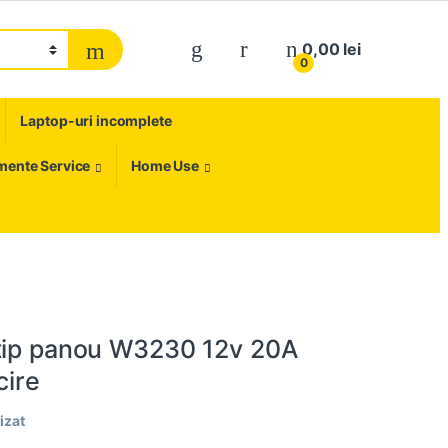
My Account
0,00
lei
0
Laptop-uri incomplete
umente Service
Home Use
tip panou W3230 12v 20A
cire
izat