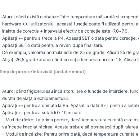
Atunci când există o abatere între temperatura măsurată și temperat
hardware-ului utilizatorului, această funcție poate fi utilizată pent
înainte de corecție + intervalul efectiv de corecție este -7,0~7,0.
Apăsați +- pentru a trece la P4. Apăsați SET o dată pentru corecție. 
Apăsați SET o dată pentru a reveni după finalizare.
De exemplu, valoarea normală este de 25 de grade. Afișați 25 de gra
Afișați 26,5 grade atunci când corecția temperaturii este 1,5; Afișați 
Timp de pornire întârziată (unitate: minut)
Atunci când frigiderul sau încălzitorul are o funcție de întârziere, func
durata de viață a echipamentului.
Apăsați +- pentru a comuta la P5. Apăsați o dată SET pentru a setabil
Apăsați +- pentru a setabili 0-10 minute
– Mod de răcire: La prima pornire, dacă temperatura curentă este mai
va începe imediat răcirea. Acesta trebuie să pornească după rularea t
– Modul de încălzire: Pentru prima dată, dacă temperatura curentă es