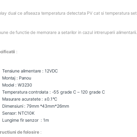
play dual ce afiseaza temperatura detectata PV cat si temperatura set
une de functie de memorare a setarilor in cazul intreruperii alimentarii
ificatii
:
Tensiune alimentare : 12VDC
Montaj : Panou
Model : W3230
Temperatura controlata : -55 grade C – 120 grade C
Masurare acuratete : ±0.1°C
Dimensiuni : 79mm *43mm*26mm
Sensor: NTC10K
Lungime fir senzor : 1m
tructiuni de folosire
: