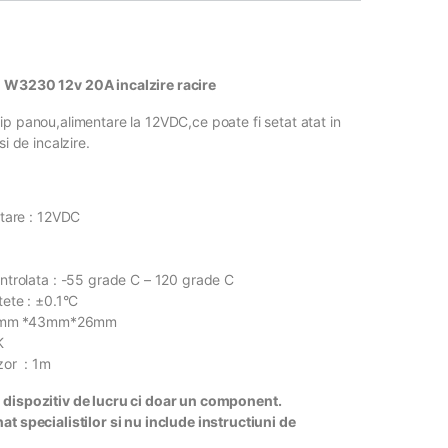
 W3230 12v 20A incalzire racire
ip panou,alimentare la 12VDC,ce poate fi setat atat in
si de incalzire.
tare : 12VDC
trolata : -55 grade C – 120 grade C
ete : ±0.1°C
79mm *43mm*26mm
K
zor : 1m
 dispozitiv de lucru ci doar un component.
at specialistilor si nu include instructiuni de
.