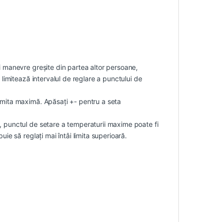
i manevre greșite din partea altor persoane,
 limitează intervalul de reglare a punctului de
imita maximă. Apăsați +- pentru a seta
, punctul de setare a temperaturii maxime poate fi
ie să reglați mai întâi limita superioară.