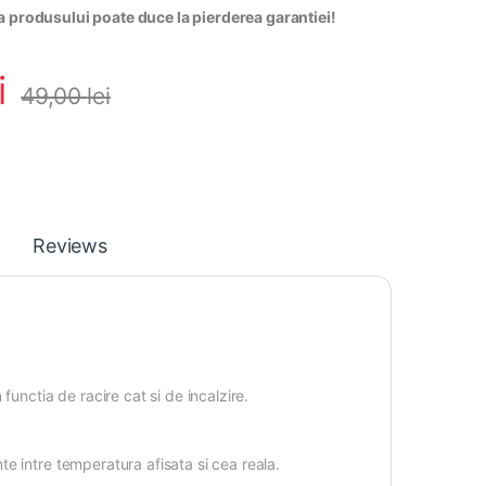
a produsului poate duce la pierderea garantiei!
i
49,00
lei
Reviews
unctia de racire cat si de incalzire.
e intre temperatura afisata si cea reala.