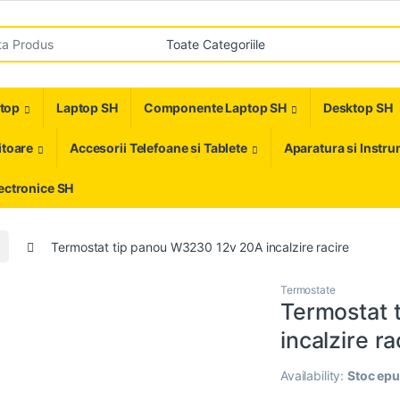
r:
ptop
Laptop SH
Componente Laptop SH
Desktop SH
toare
Accesorii Telefoane si Tablete
Aparatura si Instr
ectronice SH
Termostat tip panou W3230 12v 20A incalzire racire
Termostate
Termostat 
incalzire ra
Availability:
Stoc epu