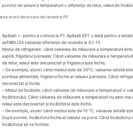
punctul de setare a temperaturii + diferența de retur, releul de încălzi
area erorii de eroare de revenire P1
Apăsați +- pentru a comuta la P1. Apăsați SET o dată pentru a setabili
seTABILIZA valoarea diferenței de revenire la 0,1-15.
Modul de refrigerare: când valoarea de măsurare a temperaturii este 
aspiră, frigiderul pornește; Când valoarea de măsurare a temperaturi
de retur, releul este deconectat și frigiderul este închis.
– De exemplu, atunci când mediul este de 30℃, valoarea setată est
pornirea alimentării, frigiderul închis al releului pornește. Când refrige
deconectat și închis.
– Modul de încălzire: când valoarea de măsurare a temperaturii ≤ valo
încălzitorului; Când valoarea de măsurare a temperaturii nu este mai
releul este deconectat și încălzitorul este închis.
– De exemplu, atunci când mediul este de 10 ℃, valoarea setată este
După pornire, încălzitorul închis al releului va porni. Când încălzitorul
încălzitorul se va închide.