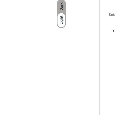
Dark
Set
Light